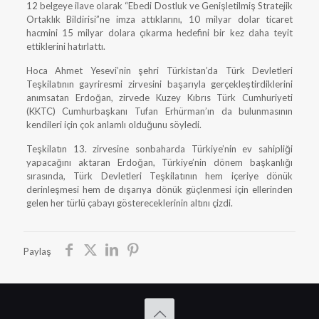
12 belgeye ilave olarak “Ebedi Dostluk ve Genişletilmiş Stratejik
Ortaklık Bildirisi”ne imza attıklarını, 10 milyar dolar ticaret
hacmini 15 milyar dolara çıkarma hedefini bir kez daha teyit
ettiklerini hatırlattı.
Hoca Ahmet Yesevi’nin şehri Türkistan’da Türk Devletleri
Teşkilatının gayriresmi zirvesini başarıyla gerçekleştirdiklerini
anımsatan Erdoğan, zirvede Kuzey Kıbrıs Türk Cumhuriyeti
(KKTC) Cumhurbaşkanı Tufan Erhürman’ın da bulunmasının
kendileri için çok anlamlı olduğunu söyledi.
Teşkilatın 13. zirvesine sonbaharda Türkiye’nin ev sahipliği
yapacağını aktaran Erdoğan, Türkiye’nin dönem başkanlığı
sırasında, Türk Devletleri Teşkilatının hem içeriye dönük
derinleşmesi hem de dışarıya dönük güçlenmesi için ellerinden
gelen her türlü çabayı göstereceklerinin altını çizdi.
Paylaş