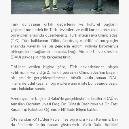
Türk dünyasının ortak değerlerini ve kültürel bağlarını
güçlendirme hedefi ile Türk devletleri ve milli kurumlarının okul
öğrencileri arasında düzenlenen 2. Türk İnteqrasiya Olimpiadası
(TİO), Türk halklarının “Dilde, fikirde, işte birlik” şiarını gençler
arasında yaymak ve bu gençlerin eğitim yoluyla birbirleriyle
birleşmelerini sağlamak amacıyla, Doğu Akdeniz Üniversitesi’nin
(DAÜ) paydaşlığında gerçekleştirildi.
DAÜ’den verilen bilgiye göre, Türk devletlerinden birçok
katılımcının yer aldığı 2. Türk İnteqrasiya Olimpiadası’nın başarılı
bir şekilde gerçekleştirilmesine büyük katkı sunan DAÜ,
finallerde ödül kazanan öğrencilere üniversite bünyesinde çeşitli
burs imkânları sundu.
Azerbaycan’ın başkenti Bakü’de gerçekleştirilen finallere DAÜ’yü
temsilen Öğretim Üyesi Doç. Dr. Günesh Bashirova ve Dr. Fazıl
Küçük Tıp Fakültesi Öğrencisi Elif Sude Bilgen katıldı.
Öte yandan KKTC’den katılan lise öğrencisi Fatih Kerem Erbay
da finallerde üstün başarı göstererek “Akıllı Bala” ödülünü