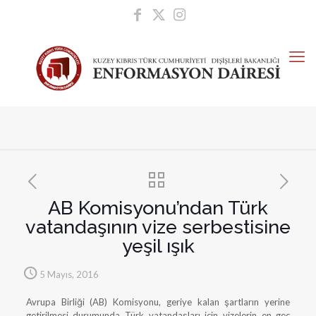
AB Komisyonu’ndan Türk
vatandaşının vize serbestisine
yeşil ışık
5 Mayıs, 2016
Avrupa Birliği (AB) Komisyonu, geriye kalan şartların yerine
getirilmesi durumunda Türk vatandaşları için vizelerin en geç