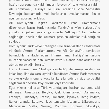
haziran ayı sonunda kaldırılmasını isteyen bir tavsiye kararı aldı.
AB Komisyonu, Türkiye ile Birlik arasında Vize Serbestisi
Diyaloğu kapsamında yol haritasının uygulanmasına ilişkin
üçüncü raporunu açıkladı.
AB Komisyonu Başkan Yardımcısı Frans Timmermans
düzenlenen basın toplantısında Türkiye’nin vize serbestisine
yönelik koşulları yerine getirmede “etkileyici” bir ilerleme
sağladığını ancak daha atılması gereken adımlar bulunduğunu
söyledi.
Komisyonun Türkiye’ye Schengen ülkelerine vizelerin kaldırılması
yönünde Avrupa Parlamentosu ve AB Konseyi’ne tavsiyede
bulunduklarını ifade eden Timmermans, Türkiye’nin terörle
mücadele yasası da dahil olmak üzere 5 alanda daha acilen adım
atması gerektiğini belirtti.
Frans Timmermans “Türkiye kaydettiği ilerlemeyi sürdürürse
kalan koşulları da karşılayabilir. Bu yüzden Avrupa Parlamentosu
ve üye ülkelerin önüne koşullar karşılandığında vize serbestisi
sağlanması önerisini koyuyoruz” diye konuştu
Eğer vizeler kalkarsa Türk vatandaşları, haziran ayı sonu gibi
Almanya, Avusturya, Belçika, Çek Cumhuriyeti, Danimarka,
Estonya, Finlandiya, Fransa, Hollanda, İspanya, İsveç, İsviçre,
İtalya, İzlanda, Letonya, Liechtenstein, Litvanya, Lüksemburg,
Macaristan, Malta, Norveç, Polonya, Portekiz, Slovakya,