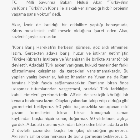
TC Milli Savunma Bakanı Hulusi Akar, “Türkiye’nin
ve Kıbrıs Türkü’nün Kıbrıs ile alakalı yer almadığı hiçbir projenin
yaşama şansı yoktur” dedi.
Akar, İzmir de katıldığı bir etkinlikte yaptığı konuşmada,
Kıbrıs meselesinin milli mesele olduğuna işaret eden Akar,
sözlerini şöyle sürdürdü:
“Kıbrıs Barış Harekatı’nı herkesin görmesi, göz ardı etmemesi
lazım. Gerçekten adaya barış, huzur ve istikrar getirmiştir.
Türkiye Kıbrıs’ta İngiltere ve Yunanistan ile birlikte garantör bir
devlettir. Adadaki Türk askeri varlığının, hukuki temelinden farklı
gösterilmeye çalışılması da gerçekleri yansıtmamaktadır. Bu
yapılan yanlış beyanlar, haksız ithamlar ne Yunan ne de Rum
tarafına hiçbir fayda sağlamayacaktır. Rumların biran önce
uzlaşmaz tutumlarından vazgeçmesi, oradaki Türk farklılığını
kabul etmeleri gerekmektedir. AB’nin de stratejik körlüğü bir
kenara bırakması lazım. Olayları yakından takip edip olduğu gibi
görmelerini bekliyoruz. 50 yıldır başarısızlıkla sonuçlanan eski
çözüm formüllerini tekrar tekrar konuşmak zaman
kaybından başka hiçbir sonuç doğurmaz. 50 yıldır bunu açıkça
gördük. Adadaki durumu yakından takip eden bizler adada artık
2 devletli çözümden başka bir çıkış olmadığını görüyoruz.
Aklıselim sahibi olan herkesin de bunu görmesini bekliyoruz. 3.