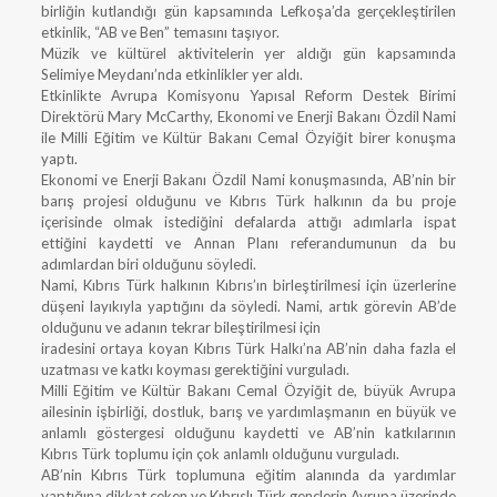
birliğin kutlandığı gün kapsamında Lefkoşa’da gerçekleştirilen
etkinlik, “AB ve Ben” temasını taşıyor.
Müzik ve kültürel aktivitelerin yer aldığı gün kapsamında
Selimiye Meydanı’nda etkinlikler yer aldı.
Etkinlikte Avrupa Komisyonu Yapısal Reform Destek Birimi
Direktörü Mary McCarthy, Ekonomi ve Enerji Bakanı Özdil Nami
ile Milli Eğitim ve Kültür Bakanı Cemal Özyiğit birer konuşma
yaptı.
Ekonomi ve Enerji Bakanı Özdil Nami konuşmasında, AB’nin bir
barış projesi olduğunu ve Kıbrıs Türk halkının da bu proje
içerisinde olmak istediğini defalarda attığı adımlarla ispat
ettiğini kaydetti ve Annan Planı referandumunun da bu
adımlardan biri olduğunu söyledi.
Nami, Kıbrıs Türk halkının Kıbrıs’ın birleştirilmesi için üzerlerine
düşeni layıkıyla yaptığını da söyledi. Nami, artık görevin AB’de
olduğunu ve adanın tekrar bileştirilmesi için
iradesini ortaya koyan Kıbrıs Türk Halkı’na AB’nin daha fazla el
uzatması ve katkı koyması gerektiğini vurguladı.
Milli Eğitim ve Kültür Bakanı Cemal Özyiğit de, büyük Avrupa
ailesinin işbirliği, dostluk, barış ve yardımlaşmanın en büyük ve
anlamlı göstergesi olduğunu kaydetti ve AB’nin katkılarının
Kıbrıs Türk toplumu için çok anlamlı olduğunu vurguladı.
AB’nin Kıbrıs Türk toplumuna eğitim alanında da yardımlar
yaptığına dikkat çeken ve Kıbrıslı Türk gençlerin Avrupa üzerinde