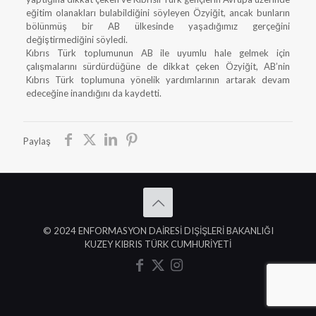
eğitim olanakları bulabildiğini söyleyen Özyiğit, ancak bunların
bölünmüş bir AB ülkesinde yaşadığımız gerçeğini
değiştirmediğini söyledi.
Kıbrıs Türk toplumunun AB ile uyumlu hale gelmek için
çalışmalarını sürdürdüğüne de dikkat çeken Özyiğit, AB’nin
Kıbrıs Türk toplumuna yönelik yardımlarının artarak devam
edeceğine inandığını da kaydetti.
Paylaş
© 2024 ENFORMASYON DAİRESİ DIŞİŞLERİ BAKANLIĞI
KUZEY KIBRIS TÜRK CUMHURİYETİ