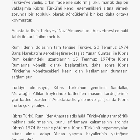
Türkiye’ye yanlış, çirkin ifadelerle saldırmış, akıl, mantık dışı bir
yaklaşımla Kıbrıs Türkü’nü kendi egemenlikleri altına girmek
zorunda bir topluluk olarak gördüklerini bir kez daha ortaya
koymuştur.
Anastasiadis’in Türkiye’yi Nazi Almanya’sına benzetmesi en hafif
tabiri ile tarihi bilmemektir.
Rum liderin iddiasının tam tersine Türkiye, 20 Temmuz 1974
Barış Harekatı’nı gerçekleştirerek faşist Yunan Cuntası ile Kıbrıs
Rum kesimindeki uzantılarının 15 Temmuz 1974’te Kıbrıs
Rumlarına yönelik olarak başlattıkları, daha sonra Kıbrıs
Türklerine yöneltecekleri kesin olan katliamların durmasını
sağlamıştır.
Türkiye olmasaydı, Kıbrıs Türkü’nün genelinin Sandallar,
Muratağa, Atlılar köylerinde katledilen masum kardeşlerimiz
gibi katledileceklerini Anastasiadis gizlemeye çalışsa da Kıbrıs
Türkü çok iyi biliyor.
Kıbrıs Türkü, Rum lider Anastasiadis hâlâ Türkiye’nin garantörlük
hakkına saldırmasının, bunu sıfırlamaya çalışmasının ardında
Kıbrıs’ı 1974 öncesine götürme, Kıbrıs Türkü’nü hegemonyaları
altına alma, adayı Yunan yapma hayallerinin yattığının
farkındadır.”