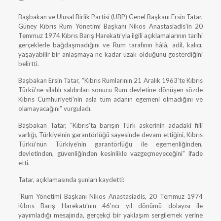
Başbakan ve Ulusal Birlik Partisi (UBP) Genel Başkanı Ersin Tatar,
Güney Kıbrıs Rum Yönetimi Başkanı Nikos Anastasiadis’in 20
Temmuz 1974 Kıbrıs Barış Harekatı’yla ilgili açıklamalarının tarihi
gerçeklerle bağdaşmadığını ve Rum tarafının hâlâ, adil, kalıcı,
yaşayabilir bir anlaşmaya ne kadar uzak olduğunu gösterdiğini
belirtti.
Başbakan Ersin Tatar, “Kıbrıs Rumlarının 21 Aralık 1963’te Kıbrıs
Türkü’ne silahlı saldırıları sonucu Rum devletine dönüşen sözde
Kıbrıs Cumhuriyeti’nin asla tüm adanın egemeni olmadığını ve
olamayacağını” vurguladı.
Başbakan Tatar, “Kıbrıs’ta barışın Türk askerinin adadaki fiili
varlığı, Türkiye’nin garantörlüğü sayesinde devam ettiğini, Kıbrıs
Türkü’nün Türkiye’nin garantörlüğü ile egemenliğinden,
devletinden, güvenliğinden kesinlikle vazgeçmeyeceğini” ifade
etti.
Tatar, açıklamasında şunları kaydetti:
“Rum Yönetimi Başkanı Nikos Anastasiadis, 20 Temmuz 1974
Kıbrıs Barış Harekatı’nın 46’ncı yıl dönümü dolayısı ile
yayımladığı mesajında, gerçekçi bir yaklaşım sergilemek yerine