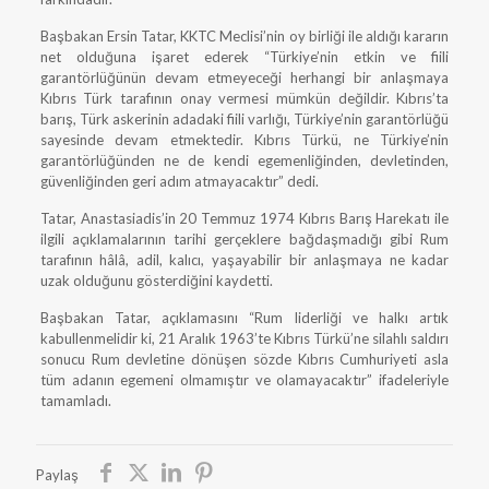
Başbakan Ersin Tatar, KKTC Meclisi’nin oy birliği ile aldığı kararın
net olduğuna işaret ederek “Türkiye’nin etkin ve fiili
garantörlüğünün devam etmeyeceği herhangi bir anlaşmaya
Kıbrıs Türk tarafının onay vermesi mümkün değildir. Kıbrıs’ta
barış, Türk askerinin adadaki fiili varlığı, Türkiye’nin garantörlüğü
sayesinde devam etmektedir. Kıbrıs Türkü, ne Türkiye’nin
garantörlüğünden ne de kendi egemenliğinden, devletinden,
güvenliğinden geri adım atmayacaktır” dedi.
Tatar, Anastasiadis’in 20 Temmuz 1974 Kıbrıs Barış Harekatı ile
ilgili açıklamalarının tarihi gerçeklere bağdaşmadığı gibi Rum
tarafının hâlâ, adil, kalıcı, yaşayabilir bir anlaşmaya ne kadar
uzak olduğunu gösterdiğini kaydetti.
Başbakan Tatar, açıklamasını “Rum liderliği ve halkı artık
kabullenmelidir ki, 21 Aralık 1963’te Kıbrıs Türkü’ne silahlı saldırı
sonucu Rum devletine dönüşen sözde Kıbrıs Cumhuriyeti asla
tüm adanın egemeni olmamıştır ve olamayacaktır” ifadeleriyle
tamamladı.
Paylaş