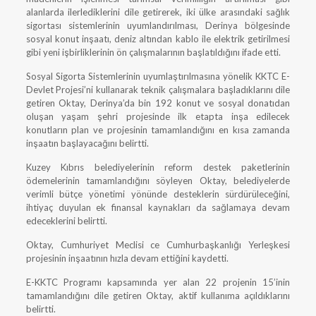
alanlarda ilerlediklerini dile getirerek, iki ülke arasındaki sağlık
sigortası sistemlerinin uyumlandırılması, Derinya bölgesinde
sosyal konut inşaatı, deniz altından kablo ile elektrik getirilmesi
gibi yeni işbirliklerinin ön çalışmalarının başlatıldığını ifade etti.
Sosyal Sigorta Sistemlerinin uyumlaştırılmasına yönelik KKTC E-
Devlet Projesi’ni kullanarak teknik çalışmalara başladıklarını dile
getiren Oktay, Derinya’da bin 192 konut ve sosyal donatıdan
oluşan yaşam şehri projesinde ilk etapta inşa edilecek
konutların plan ve projesinin tamamlandığını en kısa zamanda
inşaatın başlayacağını belirtti.
Kuzey Kıbrıs belediyelerinin reform destek paketlerinin
ödemelerinin tamamlandığını söyleyen Oktay, belediyelerde
verimli bütçe yönetimi yönünde desteklerin sürdürüleceğini,
ihtiyaç duyulan ek finansal kaynakları da sağlamaya devam
edeceklerini belirtti.
Oktay, Cumhuriyet Meclisi ce Cumhurbaşkanlığı Yerleşkesi
projesinin inşaatının hızla devam ettiğini kaydetti.
E-KKTC Programı kapsamında yer alan 22 projenin 15’inin
tamamlandığını dile getiren Oktay, aktif kullanıma açıldıklarını
belirtti.