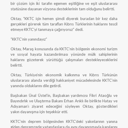
bir çözüm için iki tarafın egemen eşitliğine ve eşit uluslararası
statüsüne dayanan vizyona desteklerinin tam olduğunu belirtti.
Oktay, “KKTC için hemen şimdi diyerek buradan bir kez daha
gerçekleri görerek tüm tarafları Kıbrıs Türklerinin haklarını tescil
etmeye KKTC’yi tanımaya çağırıyoruz” dedi.
“KKTC’nin yanındayız”
Oktay, Maraş konusunda da KKTC’nin bölgenin ekonomi turizm
ve sosyal hayata kazandırılması yönünde mülk sahiplerinin
haklarını gözeterek yürüttüğü çalışmaları destekleyeceklerini
belirtti.
Oktay, Türkiye’nin ekonomik kalkınma ve Kıbrıs Türkünün
uluslararası alanda verdiği hakkaniyet mücadelesinde KKTC’nin
yanında olduklarını dile getirdi.
Başbakan Ünal Üstel’in, Başbakan yardımcısı Fikri Ataoğlu ve
Bayındırlık ve Ulaştırma Bakanı Erhan Arıklı ile birlikte Hatay ve
Adıyaman’ı ziyaret edeceğini söyleyen Oktay, gösterdikleri
yakın dayanışma için teşekkür etti.
KKTC’nin deprem bölgesinden KKTC’deki yakınlarının yanına
giden depremzede vatandaşlara da aynı dayanışmayla kapılarını