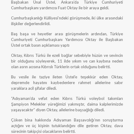
Başbakan Ünal Üstel, Ankara’da Türkiye Cumhuriyeti
Cumhurbaşkanı yardımcısı Fuat Oktay ile bir araya geldi.
Cumhurbaşkanlığı Külliyesi’ndeki görüşmede, iki ülke arasındaki
ilişkiler değerlendirildi.
Baş başa ve heyetler arası görüşmelerin ardından, Türkiye
Cumhuriyeti Cumhurbaşkanı Yardımcısı Oktay ile Başbakan
Üstel ortak basın açıklaması yaptı
Oktay, Kıbrıs Türkü ile ezeli bağlar sebebiyle hüzün ve sevincin
bir olduğunu söyleyerek, 11 ilde yıkım ve can kaybına neden
olan asrın acısına Kıbrıslı Türklerin ortak olduğunu belirtti.
Bu vesile ile taziye ileten Üstel’e teşekkür eden Oktay,
depremde hayatını kaybedenlere rahmet ailelerine sabır
yaralılara acil şifalar diledi.
“Adıyaman’da vefat eden Kıbrıs Türkü voleybol takımları
Şampiyon Melekler yüreğimizi yakmıştır, daima kalplerimizde
yaşayacaktır” diyen Oktay, ailelerine başsağlığı diledi.
Çöken bina hakkında Adıyaman Başsavcılığı’nın soruşturma
açtığını ve üç kişinin tutuklandığını dile getiren Oktay, dava
sürecinin takipçisi olacaklarını belirtti.