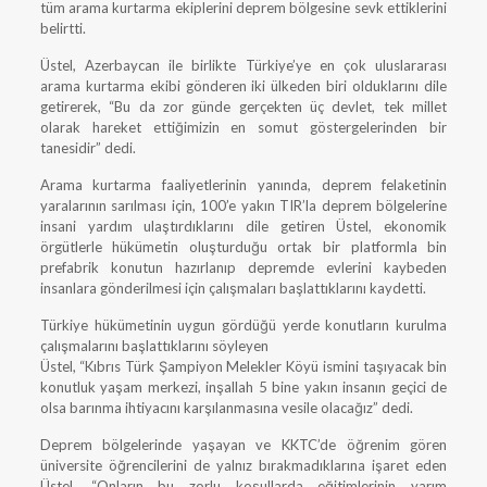
tüm arama kurtarma ekiplerini deprem bölgesine sevk ettiklerini
belirtti.
Üstel, Azerbaycan ile birlikte Türkiye’ye en çok uluslararası
arama kurtarma ekibi gönderen iki ülkeden biri olduklarını dile
getirerek, “Bu da zor günde gerçekten üç devlet, tek millet
olarak hareket ettiğimizin en somut göstergelerinden bir
tanesidir” dedi.
Arama kurtarma faaliyetlerinin yanında, deprem felaketinin
yaralarının sarılması için, 100’e yakın TIR’la deprem bölgelerine
insani yardım ulaştırdıklarını dile getiren Üstel, ekonomik
örgütlerle hükümetin oluşturduğu ortak bir platformla bin
prefabrik konutun hazırlanıp depremde evlerini kaybeden
insanlara gönderilmesi için çalışmaları başlattıklarını kaydetti.
Türkiye hükümetinin uygun gördüğü yerde konutların kurulma
çalışmalarını başlattıklarını söyleyen
Üstel, “Kıbrıs Türk Şampiyon Melekler Köyü ismini taşıyacak bin
konutluk yaşam merkezi, inşallah 5 bine yakın insanın geçici de
olsa barınma ihtiyacını karşılanmasına vesile olacağız” dedi.
Deprem bölgelerinde yaşayan ve KKTC’de öğrenim gören
üniversite öğrencilerini de yalnız bırakmadıklarına işaret eden
Üstel, “Onların bu zorlu koşullarda eğitimlerinin yarım