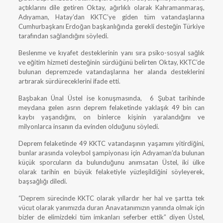
açtıklarını dile getiren Oktay, ağırlıklı olarak Kahramanmaraş,
Adıyaman, Hatay’dan KKTC’ye giden tüm vatandaşlarına
Cumhurbaşkanı Erdoğan başkanlığında gerekli desteğin Türkiye
tarafından sağlandığını söyledi.
Beslenme ve kıyafet desteklerinin yanı sıra psiko-sosyal sağlık
ve eğitim hizmeti desteğinin sürdüğünü belirten Oktay, KKTC’de
bulunan depremzede vatandaşlarına her alanda desteklerini
artırarak sürdüreceklerini ifade etti.
Başbakan Ünal Üstel ise konuşmasında, 6 Şubat tarihinde
meydana gelen asrın deprem felaketinde yaklaşık 49 bin can
kaybı yaşandığını, on binlerce kişinin yaralandığını ve
milyonlarca insanın da evinden olduğunu söyledi.
Deprem felaketinde 49 KKTC vatandaşının yaşamını yitirdiğini,
bunlar arasında voleybol şampiyonası için Adıyaman’da bulunan
küçük sporcuların da bulunduğunu anımsatan Üstel, iki ülke
olarak tarihin en büyük felaketiyle yüzleşildiğini söyleyerek,
başsağlığı diledi.
“Deprem sürecinde KKTC olarak yıllardır her hal ve şartta tek
vücut olarak yanımızda duran Anavatanımızın yanında olmak için
bizler de elimizdeki tüm imkanları seferber ettik” diyen Üstel,