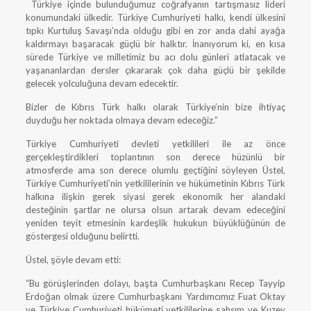
Türkiye içinde bulunduğumuz coğrafyanın tartışmasız lideri
konumundaki ülkedir. Türkiye Cumhuriyeti halkı, kendi ülkesini
tıpkı Kurtuluş Savaşı’nda olduğu gibi en zor anda dahi ayağa
kaldırmayı başaracak güçlü bir halktır. İnanıyorum ki, en kısa
sürede Türkiye ve milletimiz bu acı dolu günleri atlatacak ve
yaşananlardan dersler çıkararak çok daha güçlü bir şekilde
gelecek yolculuğuna devam edecektir.
Bizler de Kıbrıs Türk halkı olarak Türkiye’nin bize ihtiyaç
duyduğu her noktada olmaya devam edeceğiz.”
Türkiye Cumhuriyeti devleti yetkilileri ile az önce
gerçekleştirdikleri toplantının son derece hüzünlü bir
atmosferde ama son derece olumlu geçtiğini söyleyen Üstel,
Türkiye Cumhuriyeti’nin yetkililerinin ve hükümetinin Kıbrıs Türk
halkına ilişkin gerek siyasi gerek ekonomik her alandaki
desteğinin şartlar ne olursa olsun artarak devam edeceğini
yeniden teyit etmesinin kardeşlik hukukun büyüklüğünün de
göstergesi olduğunu belirtti.
Üstel, şöyle devam etti:
“Bu görüşlerinden dolayı, başta Cumhurbaşkanı Recep Tayyip
Erdoğan olmak üzere Cumhurbaşkanı Yardımcımız Fuat Oktay
ve Türkiye Cumhuriyeti hükümeti yetkililerine şahsım ve Kuzey