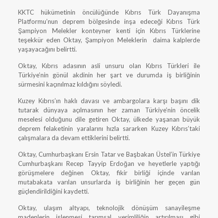
KKTC hükümetinin öncülüğünde Kıbrıs Türk Dayanışma
Platformu’nun deprem bölgesinde inşa edeceği Kıbrıs Türk
Şampiyon Melekler konteyner kenti için Kıbrıs Türklerine
teşekkür eden Oktay, Şampiyon Meleklerin daima kalplerde
yaşayacağını belirtti.
Oktay, Kıbrıs adasının asli unsuru olan Kıbrıs Türkleri ile
Türkiye’nin gönül akdinin her şart ve durumda iş birliğinin
sürmesini kaçınılmaz kıldığını söyledi.
Kuzey Kıbrıs’ın haklı davası ve ambargolara karşı başını dik
tutarak dünyaya açılmasının her zaman Türkiye’nin öncelik
meselesi olduğunu dile getiren Oktay, ülkede yaşanan büyük
deprem felaketinin yaralarını hızla sararken Kuzey Kıbrıs’taki
çalışmalara da devam ettiklerini belirtti.
Oktay, Cumhurbaşkanı Ersin Tatar ve Başbakan Üstel’in Türkiye
Cumhurbaşkanı Recep Tayyip Erdoğan ve heyetlerle yaptığı
görüşmelere değinen Oktay, fikir birliği içinde varılan
mutabakata varılan unsurlarda iş birliğinin her geçen gün
güçlendirildiğini kaydetti.
Oktay, ulaşım altyapı, teknolojik dönüşüm sanayileşme
madenlerin işlenmesi tarımsal verimliliğin artırılması gibi