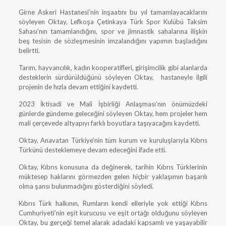
Girne Askeri Hastanesi’nin inşaatını bu yıl tamamlayacaklarını
söyleyen Oktay, Lefkoşa Çetinkaya Türk Spor Kulübü Taksim
Sahası’nın tamamlandığını, spor ve jimnastik sahalarına ilişkin
beş tesisin de sözleşmesinin imzalandığını yapımın başladığını
belirtti.
Tarım, hayvancılık, kadın kooperatifleri, girişimcilik gibi alanlarda
desteklerin sürdürüldüğünü söyleyen Oktay, hastaneyle ilgili
projenin de hızla devam ettiğini kaydetti.
2023 İktisadi ve Mali İşbirliği Anlaşması’nın önümüzdeki
günlerde gündeme geleceğini söyleyen Oktay, hem projeler hem
mali çerçevede altyapıyı farklı boyutlara taşıyacağını kaydetti.
Oktay, Anavatan Türkiye’nin tüm kurum ve kuruluşlarıyla Kıbrıs
Türkünü desteklemeye devam edeceğini ifade etti.
Oktay, Kıbrıs konusuna da değinerek, tarihin Kıbrıs Türklerinin
müktesep haklarını görmezden gelen hiçbir yaklaşımın başarılı
olma şansı bulunmadığını gösterdiğini söyledi.
Kıbrıs Türk halkının, Rumların kendi elleriyle yok ettiği Kıbrıs
Cumhuriyeti’nin eşit kurucusu ve eşit ortağı olduğunu söyleyen
Oktay, bu gerçeği temel alarak adadaki kapsamlı ve yaşayabilir