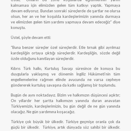
kalmaması için elimizden gelen tüm katkıyı yaptık. Yapmaya
devam ediyoruz. Bundan sonraki süreçlerde de şartlar ne olursa
olsun, her an ve her koşulda kardeşlerimizin yanında durmaya
ve elimizden gelen tüm yardımı yapmaya devam edeceğiz” diye
konuştu.
Üstel, şöyle devam etti:
“Buna benzer süreçler özel süreçlerdir. Etle tırnak gibi ayrılmaz
kardeşliğin ortaya çıktığı süreçlerdir. Kardeşliğin, sözde değil
özde olduğunu kanıtlayan süreçlerdir.
Kıbrıs Türk halkı, Kurtuluş Savaşı süresince de konuya bu
duygularla yaklaşmış ve dönemin İngiliz Hükümeti’nin tüm
engellemelerine rağmen elinde avucunda ne varsa cepheye
göndererek kurtuluş savaşına da katkı sağlamış bir toplumdu.
Bugün de aynı noktadayız. Bizim ve halkımızın düşüncesi açıktır;
On yıllardır her şartta halkımızın yanında duran anavatan
Türkiyemizin, kardeşlerimizin, bu gün değil de ne gün yanında
olacağız. Ne gün yardımına koşacağız.
Türkiye çok büyük bir ülkedir. Türkiye geçmişe oranla çok da
güçlü bir ülkedir. Türkiye, artık dünyada söz sahibi bir ülkedir.