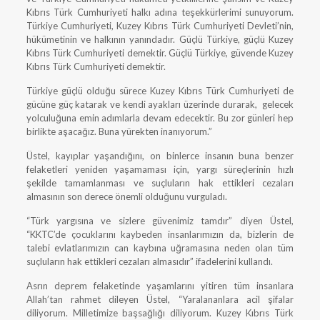
Kıbrıs Türk Cumhuriyeti halkı adına teşekkürlerimi sunuyorum.
Türkiye Cumhuriyeti, Kuzey Kıbrıs Türk Cumhuriyeti Devleti’nin,
hükümetinin ve halkının yanındadır. Güçlü Türkiye, güçlü Kuzey
Kıbrıs Türk Cumhuriyeti demektir. Güçlü Türkiye, güvende Kuzey
Kıbrıs Türk Cumhuriyeti demektir.
Türkiye güçlü olduğu sürece Kuzey Kıbrıs Türk Cumhuriyeti de
gücüne güç katarak ve kendi ayakları üzerinde durarak, gelecek
yolculuğuna emin adımlarla devam edecektir. Bu zor günleri hep
birlikte aşacağız. Buna yürekten inanıyorum.”
Üstel, kayıplar yaşandığını, on binlerce insanın buna benzer
felaketleri yeniden yaşamaması için, yargı süreçlerinin hızlı
şekilde tamamlanması ve suçluların hak ettikleri cezaları
almasının son derece önemli olduğunu vurguladı.
“Türk yargısına ve sizlere güvenimiz tamdır” diyen Üstel,
“KKTC’de çocuklarını kaybeden insanlarımızın da, bizlerin de
talebi evlatlarımızın can kaybına uğramasına neden olan tüm
suçluların hak ettikleri cezaları almasıdır” ifadelerini kullandı.
Asrın deprem felaketinde yaşamlarını yitiren tüm insanlara
Allah’tan rahmet dileyen Üstel, “Yaralananlara acil şifalar
diliyorum. Milletimize başsağlığı diliyorum. Kuzey Kıbrıs Türk