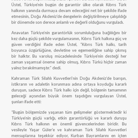
Üstel, Türkiye’nin bugün de garantör ülke olarak Kıbrıs Türk
halkının yanında durmaya devam edeceğini net bir şekilde ifade
etmesinin, Doğu Akdeniz’de dengelerin değiştirilmeye çalışıldığı
bir dönemde son derece anlamlı ve değerli olduğunu vurguladı.
Anavatan Türkiye’nin garantörlük sorumluluğuna bağlılığını bir
kez daha güçlü şekilde vurgulamasının, Kıbrıs Türk halkına güç ve
güven verdiğini ifade eden Üstel, “Kıbrıs Türk halkı, tarih
boyunca özgürlüğüne, devletine ve egemenliğine sahip çıkmış
bir halktır. Bu varoluş mücadelesinde Türkiye’nin desteği her
zaman yaşamsal öneme sahip olmuş, Kıbrıs Türkü hiçbir zaman
yalnız bırakılmamıştır.” dedi.
Kahraman Türk Silahlı Kuvvetleri’nin Doğu Akdeniz’de barışın,
istikrarın ve adaletin korunması adına ortaya koyduğu kararlı
duruşun, sadece Kıbrıs Türk halkı için değil, bölgenin tamamının
geleceği açısından büyük önem taşıdığını vurgulayan Üstel,
şunları ifade etti:
“Bugün bölgemizde yaşanan tüm gelişmeler göstermektedir ki
Türkiye’nin güçlü varlığı, etkin garantörlüğü ve kararlı duruşu
Kıbrıs Türk halkının en önemli güvencelerinden biridir. Bu
vesileyle Yaşar Güler’e ve kahraman Türk Silahlı Kuvvetleri
mensuplarına teşekkür ediyor, Kurban Bayramlarını en içten