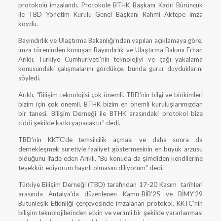
protokolü imzalandı. Protokole BTHK Başkanı Kadri Bürüncük
ile TBD Yönetim Kurulu Genel Başkanı Rahmi Aktepe imza
koydu.
Bayındırlık ve Ulaştırma Bakanlığı’ndan yapılan açıklamaya göre,
imza töreninden konuşan Bayındırlık ve Ulaştırma Bakanı Erhan
Arıklı, Türkiye Cumhuriyeti’nin teknolojiyi ve çağı yakalama
konusundaki çalışmalarını gördükçe, bunda gurur duyduklarını
söyledi.
Arıklı, “Bilişim teknolojisi çok önemli. TBD’nin bilgi ve birikimleri
bizim için çok önemli. BTHK bizim en önemli kuruluşlarımızdan
bir tanesi. Bilişim Derneği ile BTHK arasındaki protokol bize
ciddi şekilde katkı yapacaktır” dedi.
TBD’nin KKTC’de temsilcilik açması ve daha sonra da
dernekleşmek suretiyle faaliyet göstermesinin en büyük arzusu
olduğunu ifade eden Arıklı, “Bu konuda da şimdiden kendilerine
teşekkür ediyorum hayırlı olmasını diliyorum” dedi.
Türkiye Bilişim Derneği (TBD) tarafından 17-20 Kasım tarihleri
arasında Antalya’da düzenlenen Kamu-BİB’25 ve BİMY’29
Bütünleşik Etkinliği çerçevesinde imzalanan protokol, KKTC’nin
bilişim teknolojilerinden etkin ve verimli bir şekilde yararlanması