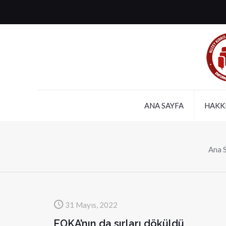
ANA SAYFA
HAKK
Ana 
31 Mayıs, 2022
EOKA’nın da sırları döküldü