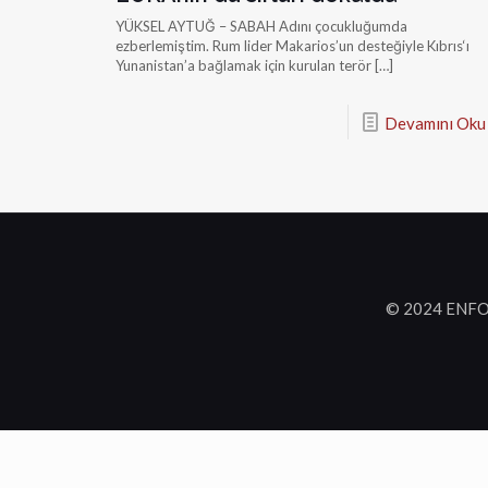
YÜKSEL AYTUĞ – SABAH Adını çocukluğumda
ezberlemiştim. Rum lider Makarios’un desteğiyle Kıbrıs‘ı
Yunanistan’a bağlamak için kurulan terör
[…]
Devamını Oku
© 2024 ENFO