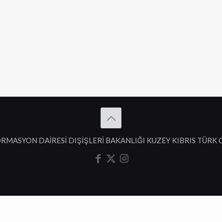
RMASYON DAİRESİ DIŞİŞLERİ BAKANLIĞI KUZEY KIBRIS TÜRK