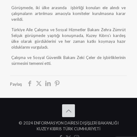
Görüşmede, iki ülke arasında işbirliği konuları ele alındı ve
çalışmaların artırılması amacıyla komiteler kurulmasına karar
verildi.
Türkiye Aile Çalışma ve Sosyal Hizmetler Bakanı Zehra Zümrüt
Selçuk görüşmede yaptığı konuşmada, Kuzey Kıbrıs’ı kardeş
ülke olarak gördüklerini ve her zaman katkı koymaya hazır
olduklarını vurguladı.
Çalışma ve Sosyal Güvenlik Bakanı Zeki Çeler de işbirliklerinin
sürmesini temenni etti.
Paylaş
© 2024 ENFORMASYON DAİRESİ DIŞİŞLERİ BAKANLIĞI
KUZEY KIBRIS TÜRK CUMHURİYETİ