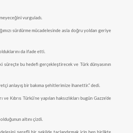
ilmeyeceğini vurguladı.
lığımızı sürdürme mücadelesinde asla doğru yoldan geriye
duklarını da ifade etti.
ki süreçte bu hedefi gerçekleştirecek ve Türk dünyasının
tçi anlayış bir bakıma şehitlerimize ihanettir.” dedi.
rı ve Kıbrıs Türkü’ne yapılan haksızlıkları bugün Gazze’de
olduğunun altını çizdi.
lesini şerefli bir şekilde taçlandırmak için hep birlikte