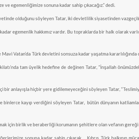
ze ve egemenliğimize sonuna kadar sahip çıkacağız.” dedi.
iyetinde olduğunu söyleyen Tatar, iki devletlilik siyasetinden vazgeç
 kadar egemenlik hakkımız vardır. Bu topraklarda bir halk olarak var
Mavi Vatan’da Türk devletini sonsuza kadar yaşatma kararlılığında ol
kilatı’nda tam üyelik hedefine de değinen Tatar, “İnşallah önümüzde
çi bir anlayışla hiçbir yere gidilemeyeceğini söyleyen Tatar, “Teslimiye
ve binlerce kayıp verdiğini söyleyen Tatar, bütün dünyanın katliamla
ak için birlik ve beraberliği korumanın şehitlere olan vefanın gereği 
ğerlerimize sonuna kadar sahip çıkarak, Kıbrıs Türk halkının mücade