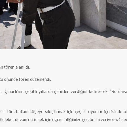
n törenle anıldı.
üstü önünde tören düzenlendi.
narlı’nın çeşitli yıllarda şehitler verdiğini belirterek, “Bu dav
s Türk halkını köşeye sıkıştırmak için çeşitli oyunlar içerisinde 
i ilelebet devam ettirmek için egemenliğimize çok önem veriyoruz.” ded