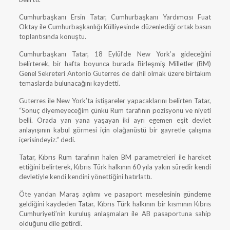
Cumhurbaşkanı Ersin Tatar, Cumhurbaşkanı Yardımcısı Fuat
Oktay ile Cumhurbaşkanlığı Külliyesinde düzenlediği ortak basın
toplantısında konuştu.
Cumhurbaşkanı Tatar, 18 Eylül’de New York’a gideceğini
belirterek, bir hafta boyunca burada Birleşmiş Milletler (BM)
Genel Sekreteri Antonio Guterres de dahil olmak üzere birtakım
temaslarda bulunacağını kaydetti.
Guterres ile New York’ta istişareler yapacaklarını belirten Tatar,
“Sonuç diyemeyeceğim çünkü Rum tarafının pozisyonu ve niyeti
belli. Orada yan yana yaşayan iki ayrı egemen eşit devlet
anlayışının kabul görmesi için olağanüstü bir gayretle çalışma
içerisindeyiz.” dedi.
Tatar, Kıbrıs Rum tarafının halen BM parametreleri ile hareket
ettiğini belirterek, Kıbrıs Türk halkının 60 yıla yakın süredir kendi
devletiyle kendi kendini yönettiğini hatırlattı.
Öte yandan Maraş açılımı ve pasaport meselesinin gündeme
geldiğini kaydeden Tatar, Kıbrıs Türk halkının bir kısmının Kıbrıs
Cumhuriyeti’nin kuruluş anlaşmaları ile AB pasaportuna sahip
olduğunu dile getirdi.