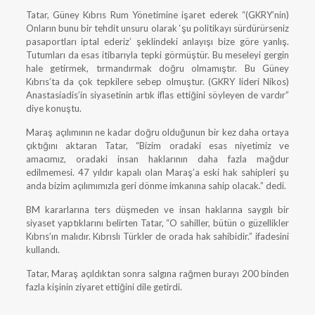
Tatar, Güney Kıbrıs Rum Yönetimine işaret ederek “(GKRY’nin)
Onların bunu bir tehdit unsuru olarak ‘şu politikayı sürdürürseniz
pasaportları iptal ederiz’ şeklindeki anlayışı bize göre yanlış.
Tutumları da esas itibarıyla tepki görmüştür. Bu meseleyi gergin
hale getirmek, tırmandırmak doğru olmamıştır. Bu Güney
Kıbrıs’ta da çok tepkilere sebep olmuştur. (GKRY lideri Nikos)
Anastasiadis’in siyasetinin artık iflas ettiğini söyleyen de vardır”
diye konuştu.
Maraş açılımının ne kadar doğru olduğunun bir kez daha ortaya
çıktığını aktaran Tatar, “Bizim oradaki esas niyetimiz ve
amacımız, oradaki insan haklarının daha fazla mağdur
edilmemesi. 47 yıldır kapalı olan Maraş’a eski hak sahipleri şu
anda bizim açılımımızla geri dönme imkanına sahip olacak.” dedi.
BM kararlarına ters düşmeden ve insan haklarına saygılı bir
siyaset yaptıklarını belirten Tatar, “O sahiller, bütün o güzellikler
Kıbrıs’ın malıdır. Kıbrıslı Türkler de orada hak sahibidir.” ifadesini
kullandı.
Tatar, Maraş açıldıktan sonra salgına rağmen burayı 200 binden
fazla kişinin ziyaret ettiğini dile getirdi.