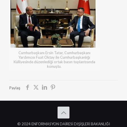
Cumhurbaşkanı Ersin Tatar, Cumhurbaşkanı
Yardımcısı Fuat Oktay ile Cumhurbaşkanlığı
Külliyesinde düzenlediği ortak basın toplantısında
konuştu.
Paylaş
© 2024 ENFORMASYON DAİRESİ DIŞİŞLERİ BAKANLIĞI