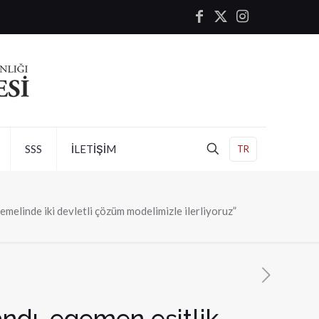
SSS
İLETİŞİM
TR
melinde iki devletli çözüm modelimizle ilerliyoruz”
ndı, egemen eşitlik