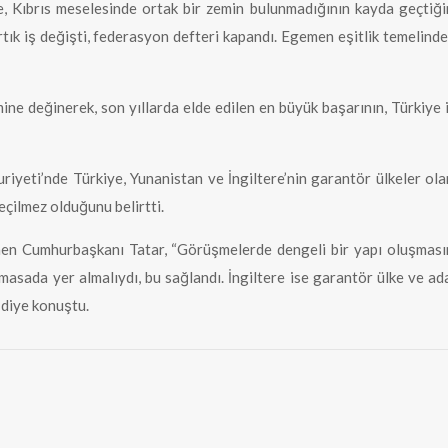
, Kıbrıs meselesinde ortak bir zemin bulunmadığının kayda geçtiği
rtık iş değişti, federasyon defteri kapandı. Egemen eşitlik temelinde
emine değinerek, son yıllarda elde edilen en büyük başarının, Türkiy
yeti’nde Türkiye, Yunanistan ve İngiltere’nin garantör ülkeler olar
eçilmez olduğunu belirtti.
nen Cumhurbaşkanı Tatar, “Görüşmelerde dengeli bir yapı oluşmasın
asada yer almalıydı, bu sağlandı. İngiltere ise garantör ülke ve adad
” diye konuştu.