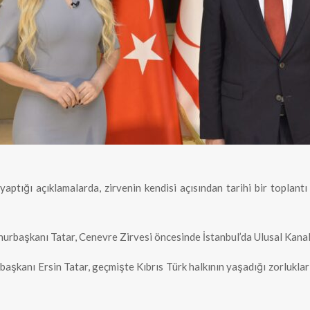
ptığı açıklamalarda, zirvenin kendisi açısından tarihi bir toplantı
rbaşkanı Tatar, Cenevre Zirvesi öncesinde İstanbul’da Ulusal Kanal’d
anı Ersin Tatar, geçmişte Kıbrıs Türk halkının yaşadığı zorlukları v