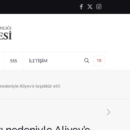
SSS
İLETİŞİM
TR
 nedeniyle Aliyev’e teşekkür etti
ı nedeniyle Aliyev’e