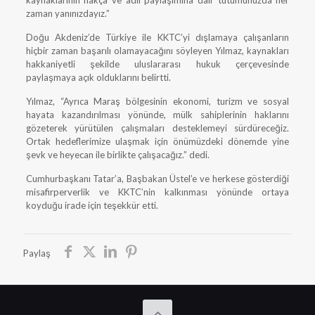
kaynaklarının hakça ve adil paylaşımına dair tutumunuzda her
zaman yanınızdayız.”
Doğu Akdeniz’de Türkiye ile KKTC’yi dışlamaya çalışanların
hiçbir zaman başarılı olamayacağını söyleyen Yılmaz, kaynakları
hakkaniyetli şekilde uluslararası hukuk çerçevesinde
paylaşmaya açık olduklarını belirtti.
Yılmaz, “Ayrıca Maraş bölgesinin ekonomi, turizm ve sosyal
hayata kazandırılması yönünde, mülk sahiplerinin haklarını
gözeterek yürütülen çalışmaları desteklemeyi sürdüreceğiz.
Ortak hedeflerimize ulaşmak için önümüzdeki dönemde yine
şevk ve heyecan ile birlikte çalışacağız.” dedi.
Cumhurbaşkanı Tatar’a, Başbakan Üstel’e ve herkese gösterdiği
misafirperverlik ve KKTC’nin kalkınması yönünde ortaya
koyduğu irade için teşekkür etti.
Paylaş