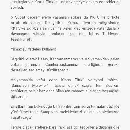
kuruluşlarıyla Kıbrıs Türkünü desteklemeye devam edeceklerini
söyledi.
6 Şubat depremleriyle yaşanılan acılara da KKTC ile birlikte
ortak olduklarını dile getiren Yılmaz, deprem bölgesinden
KKTC’ye akrabalarının yanına gelen depremzede vatandaşlara
dayanışma ruhuyla kapılarını açan tüm Kıbrıs Türklerine
teşekkür etti.
Yılmaz şu ifadeleri kullandı:
“Ağırlıklı olarak Hatay, Kahramanmaraş ve Adıyaman’dan gelen
vatandaşlarımıza Cumhurbaşkanımız liderliğinde gerekli
destekleri sağlamayı sürdüreceğiz.
Adıyaman’da vefat eden Kıbrıs Türkü voleybol kafilesi;
‘Şampiyon Melekler’ başta olmak üzere, tüm deprem
şehitlerimize bir kez daha Allah’tan rahmet, ailelerine başsağlığı
diliyorum.
Evlatlarımızın bulunduğu binayla ilgili tüm soruşturmalar titizlikle
yürütülmektedir. Şampiyon meleklerimizi daima kalplerimizde
yaşatacağız”
İleride olacak afetlere karşı riski azaltıcı tedbirler aldıklarını dile