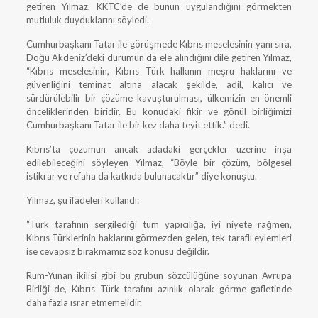
getiren Yılmaz, KKTC’de de bunun uygulandığını görmekten
mutluluk duyduklarını söyledi.
Cumhurbaşkanı Tatar ile görüşmede Kıbrıs meselesinin yanı sıra,
Doğu Akdeniz’deki durumun da ele alındığını dile getiren Yılmaz,
“Kıbrıs meselesinin, Kıbrıs Türk halkının meşru haklarını ve
güvenliğini teminat altına alacak şekilde, adil, kalıcı ve
sürdürülebilir bir çözüme kavuşturulması, ülkemizin en önemli
önceliklerinden biridir. Bu konudaki fikir ve gönül birliğimizi
Cumhurbaşkanı Tatar ile bir kez daha teyit ettik.” dedi.
Kıbrıs’ta çözümün ancak adadaki gerçekler üzerine inşa
edilebileceğini söyleyen Yılmaz, “Böyle bir çözüm, bölgesel
istikrar ve refaha da katkıda bulunacaktır” diye konuştu.
Yılmaz, şu ifadeleri kullandı:
“Türk tarafının sergilediği tüm yapıcılığa, iyi niyete rağmen,
Kıbrıs Türklerinin haklarını görmezden gelen, tek taraflı eylemleri
ise cevapsız bırakmamız söz konusu değildir.
Rum-Yunan ikilisi gibi bu grubun sözcülüğüne soyunan Avrupa
Birliği de, Kıbrıs Türk tarafını azınlık olarak görme gafletinde
daha fazla ısrar etmemelidir.