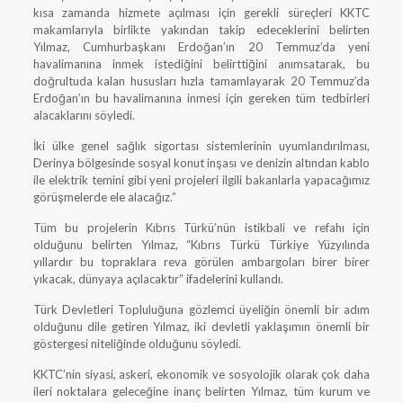
kısa zamanda hizmete açılması için gerekli süreçleri KKTC
makamlarıyla birlikte yakından takip edeceklerini belirten
Yılmaz, Cumhurbaşkanı Erdoğan’ın 20 Temmuz’da yeni
havalimanına inmek istediğini belirttiğini anımsatarak, bu
doğrultuda kalan hususları hızla tamamlayarak 20 Temmuz’da
Erdoğan’ın bu havalimanına inmesi için gereken tüm tedbirleri
alacaklarını söyledi.
İki ülke genel sağlık sigortası sistemlerinin uyumlandırılması,
Derinya bölgesinde sosyal konut inşası ve denizin altından kablo
ile elektrik temini gibi yeni projeleri ilgili bakanlarla yapacağımız
görüşmelerde ele alacağız.”
Tüm bu projelerin Kıbrıs Türkü’nün istikbali ve refahı için
olduğunu belirten Yılmaz, “Kıbrıs Türkü Türkiye Yüzyılında
yıllardır bu topraklara reva görülen ambargoları birer birer
yıkacak, dünyaya açılacaktır” ifadelerini kullandı.
Türk Devletleri Topluluğuna gözlemci üyeliğin önemli bir adım
olduğunu dile getiren Yılmaz, iki devletli yaklaşımın önemli bir
göstergesi niteliğinde olduğunu söyledi.
KKTC’nin siyasi, askeri, ekonomik ve sosyolojik olarak çok daha
ileri noktalara geleceğine inanç belirten Yılmaz, tüm kurum ve