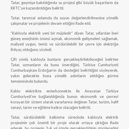
Tatar, geçmişe bakıldığında su projesi gibi büyük başarıların da
KKTC’ye kazandırıldığını belirtti.
Tatar, tarımsal anlamda da suyun değerlendirilmesine yönelik
çalışmalar ve projelerin devam ettiğini ifade etti.
“Kabloyla elektrik yeni bir müjdedir” diyen Tatar, yıllardan beri
güneş enerjisinin önünü açmak, ekonomik gelişmeleri sağlamak,
maliyeti uygun, temiz ve sürdürülebilir bir çevre için elektriğe
ihtiyaç olduğunu söyledi.
Çift yönlü kabloyla bunların gerçekleştirilebileceğini belirten
Tatar, uzmanların da bunu önerdiğini, Türkiye Cumhuriyeti
Cumhurbaşkanı Erdoğan’ın da desteğini belirttiğini söyleyerek,
yakın gelecekte buna yönelik adımların atıldığını görme
temennisinde bulundu.
Kablo elektrikte enterkonnekte ile Anavatan Türkiye
Cumhuriyeti’ne bağlanıldığında bunun ekonomik ve çevreyi
koruyan bir sistem olarak yararlarına değinen Tatar, turizm, hafif
sanayi, tarım ve eğitime katkısı olacağını belirtti.
Tatar, sürdürülebilir kalkınma sürecinde kabloyla elektrik
projesinin çok önemli bir proje olarak ortaya çıktığını ifade
ederek, bu projenin 3-4 yıl içinde gerçekleştiğinin görüleceğini