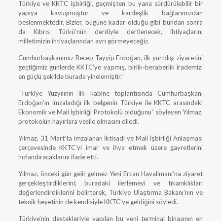
Türkiye ve KKTC işbirliği, geçmişten bu yana sürdürülebilir bir
yapıya kavuşmuştur ve kardeşlik bağlarımızdan
beslenmektedir. Bizler, bugüne kadar olduğu gibi bundan sonra
da Kıbrıs Türkü’nün derdiyle dertlenecek, ihtiyaçlarını
milletimizin ihtiyaçlarından ayrı görmeyeceğiz.
Cumhurbaşkanımız Recep Tayyip Erdoğan, ilk yurtdışı ziyaretini
geçtiğimiz günlerde KKTC’ye yapmış, birlik-beraberlik irademizi
en güçlü şekilde burada yinelemiştir.”
“Türkiye Yüzyılının ilk kabine toplantısında Cumhurbaşkanı
Erdoğan’ın imzaladığı ilk belgenin Türkiye ile KKTC arasındaki
Ekonomik ve Mali İşbirliği Protokolü olduğunu” söyleyen Yılmaz,
protokolün hayırlara vesile olmasını diledi.
Yılmaz, 31 Mart’ta imzalanan İktisadi ve Mali İşbirliği Anlaşması
çerçevesinde KKTC’yi imar ve ihya etmek üzere gayretlerini
hızlandıracaklarını ifade etti.
Yılmaz, önceki gün gelir gelmez Yeni Ercan Havalimanı’na ziyaret
gerçekleştirdiklerini; buradaki ilerlemeyi ve tıkanıklıkları
değerlendirdiklerini belirterek, Türkiye Ulaştırma Bakanı’nın ve
teknik heyetinin de kendisiyle KKTC’ye geldiğini söyledi.
Türkiye’nin destekleriyle yapılan bu yeni terminal binasının en