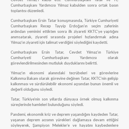
Cumhurbaşkanı Yardımcısı Yılmaz kabulden sonra ortak basın
toplantısı düzenledi.
Cumhurbaşkanı Ersin Tatar konuşmasında, Türkiye Cumhuriyeti
Cumhurbaşkanı Recep Tayyip Erdoğan’ın seçim zaferinin
ardından yeminini ettikten sonra ilk ziyareti KKTC’ye yaptığını
anımsatarak, ziyareti sırasında projeleri hızlandırmak adına
Yılmaz’ın ziyareti için talimat verdiğini söylediğini kaydetti.
Cumhurbaşkanı Ersin Tatar, Cevdet Yılmaz’ın Türkiye
Cumhuriyeti Cumhurbaşkanı Yardımcısı olarak
görevlendirilmesinden mutluluk duyduklarını belirtti.
Yılmaz’ın ekonomi alanındaki tecrübeleri ve görevlerine
Kalkınma Bakanı olarak görevine değinen Tatar, KKTC’nin gelişip
kalkınması ve sürdürülebilir ekonomi açısından bunun önemli ve
değerli olduğunu söyledi.
Tatar, Türkiye’nin son yıllarda dünyaya örnek olmuş kalkınma
süreçlerinde hamleleri bulunduğunu söyledi.
Pandemi, ekonomik kriz ve deprem yaşandığını kaydeden Tatar,
yaşanan deprem acısının yürekleri dağlamaya devam ettiğini
söyleyerek, Şampiyon Melekler’e ve hayatını kaybedenlere