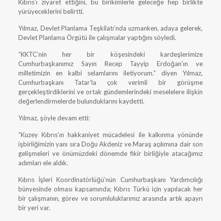
Kıbrıs’ı ziyaret ettiğini, bu birikimlerle geleceğe hep birlikte
yürüyeceklerini belirtti.
Yılmaz, Devlet Planlama Teşkilatı’nda uzmanken, adaya gelerek,
Devlet Planlama Örgütü ile çalışmalar yaptığını söyledi.
“KKTC’nin her bir köşesindeki kardeşlerimize
Cumhurbaşkanımız Sayın Recep Tayyip Erdoğan’ın ve
milletimizin en kalbi selamlarını iletiyorum.” diyen Yılmaz,
Cumhurbaşkanı Tatar’la çok verimli bir görüşme
gerçekleştirdiklerini ve ortak gündemlerindeki meselelere ilişkin
değerlendirmelerde bulunduklarını kaydetti.
Yılmaz, şöyle devam etti:
“Kuzey Kıbrıs’ın hakkaniyet mücadelesi ile kalkınma yönünde
işbirliğimizin yanı sıra Doğu Akdeniz ve Maraş açılımına dair son
gelişmeleri ve önümüzdeki dönemde fikir birliğiyle atacağımız
adımları ele aldık.
Kıbrıs İşleri Koordinatörlüğü’nün Cumhurbaşkanı Yardımcılığı
bünyesinde olması kapsamında; Kıbrıs Türkü için yapılacak her
bir çalışmanın, görev ve sorumluluklarımız arasında artık apayrı
bir yeri var.