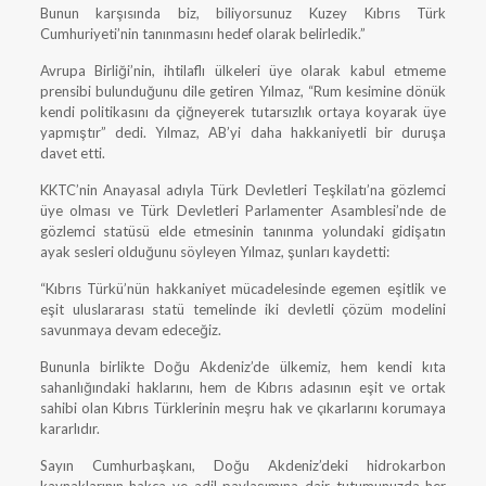
Bunun karşısında biz, biliyorsunuz Kuzey Kıbrıs Türk
Cumhuriyeti’nin tanınmasını hedef olarak belirledik.”
Avrupa Birliği’nin, ihtilaflı ülkeleri üye olarak kabul etmeme
prensibi bulunduğunu dile getiren Yılmaz, “Rum kesimine dönük
kendi politikasını da çiğneyerek tutarsızlık ortaya koyarak üye
yapmıştır” dedi. Yılmaz, AB’yi daha hakkaniyetli bir duruşa
davet etti.
KKTC’nin Anayasal adıyla Türk Devletleri Teşkilatı’na gözlemci
üye olması ve Türk Devletleri Parlamenter Asamblesi’nde de
gözlemci statüsü elde etmesinin tanınma yolundaki gidişatın
ayak sesleri olduğunu söyleyen Yılmaz, şunları kaydetti:
“Kıbrıs Türkü’nün hakkaniyet mücadelesinde egemen eşitlik ve
eşit uluslararası statü temelinde iki devletli çözüm modelini
savunmaya devam edeceğiz.
Bununla birlikte Doğu Akdeniz’de ülkemiz, hem kendi kıta
sahanlığındaki haklarını, hem de Kıbrıs adasının eşit ve ortak
sahibi olan Kıbrıs Türklerinin meşru hak ve çıkarlarını korumaya
kararlıdır.
Sayın Cumhurbaşkanı, Doğu Akdeniz’deki hidrokarbon