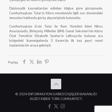
Diplomatik kaynaklardan edinilen bilgiye göre görüşmede,
Cumhurbaşkanı Tatar’ın Kıbrıs meselesiyle ilgili son dönemdeki
temasları hakkında görüş alışverişinde bulunuldu.
Cumhurbaşkanı Ersin Tatar ile Rum Yönetimi lideri Nikos
Anastasiadis, Birleşmiş Milletler (BM) Genel Sekreteri’nin Kıbrıs
Özel Temsilcisi Elizabeth Spehar’ın Lefkoşa’da bulunan ara
bölgedeki ikametgahında 3 Kasım’da ilk kez gayri resmî
toplantıda bir araya gelmişti.
Paylaş
© 2024 ENFORMASYON DAİRESİ DIŞİŞLERİ BAKANLIĞI
KUZEY KIBRIS TÜRK CUMHURİYETİ