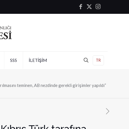
SSS
İLETİŞİM
TR
ılmasını teminen, AB nezdinde gerekli girişimler yapıldı”
ıbrıs Türk tarafına