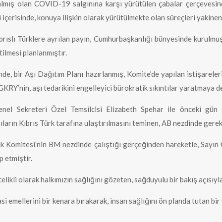
lmış olan COVID-19 salgınına karşı yürütülen çabalar çerçevesinde
ği içerisinde, konuya ilişkin olarak yürütülmekte olan süreçleri yakine
brıslı Türklere ayrılan payın, Cumhurbaşkanlığı bünyesinde kurulmuş o
tilmesi planlanmıştır.
sinde, bir Aşı Dağıtım Planı hazırlanmış, Komite’de yapılan istişarele
, GKRY’nin, aşı tedarikini engelleyici bürokratik sıkıntılar yaratmaya 
nel Sekreteri Özel Temsilcisi Elizabeth Spehar ile önceki gün 
arın Kıbrıs Türk tarafına ulaştırılmasını teminen, AB nezdinde gerekli
ağlık Komitesi’nin BM nezdinde çalıştığı gerçeğinden hareketle, Sayı
p etmiştir.
likli olarak halkımızın sağlığını gözeten, sağduyulu bir bakış açısıyl
asi emellerini bir kenara bırakarak, insan sağlığını ön planda tutan b