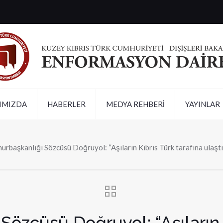
IMIZDA
HABERLER
MEDYA REHBERİ
YAYINLAR
rbaşkanlığı Sözcüsü Doğruyol: “Aşıların Kıbrıs Türk tarafına ulaştır
özcüsü Doğruyol: “Aşıların K