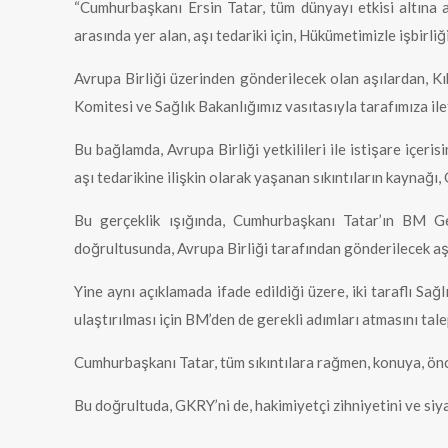
“Cumhurbaşkanı Ersin Tatar, tüm dünyayı etkisi altına a
arasında yer alan, aşı tedariki için, Hükümetimizle işbirli
Avrupa Birliği üzerinden gönderilecek olan aşılardan, Kı
Komitesi ve Sağlık Bakanlığımız vasıtasıyla tarafımıza ile
Bu bağlamda, Avrupa Birliği yetkilileri ile istişare içeri
aşı tedarikine ilişkin olarak yaşanan sıkıntıların kaynağı
Bu gerçeklik ışığında, Cumhurbaşkanı Tatar’ın BM Ge
doğrultusunda, Avrupa Birliği tarafından gönderilecek aşıl
Yine aynı açıklamada ifade edildiği üzere, iki taraflı S
ulaştırılması için BM’den de gerekli adımları atmasını tale
Cumhurbaşkanı Tatar, tüm sıkıntılara rağmen, konuya, önce
Bu doğrultuda, GKRY’ni de, hakimiyetçi zihniyetini ve siy