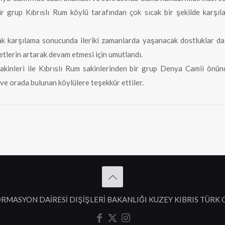
rup Kıbrıslı Rum köylü tarafından çok sıcak bir şekilde karşılan
k karşılama sonucunda ileriki zamanlarda yaşanacak dostluklar da 
etlerin artarak devam etmesi için umutlandı.
inleri ile Kıbrıslı Rum sakinlerinden bir grup Denya Camii önünde
e orada bulunan köylülere teşekkür ettiler.
RMASYON DAİRESİ DIŞİŞLERİ BAKANLIĞI KUZEY KIBRIS TÜRK