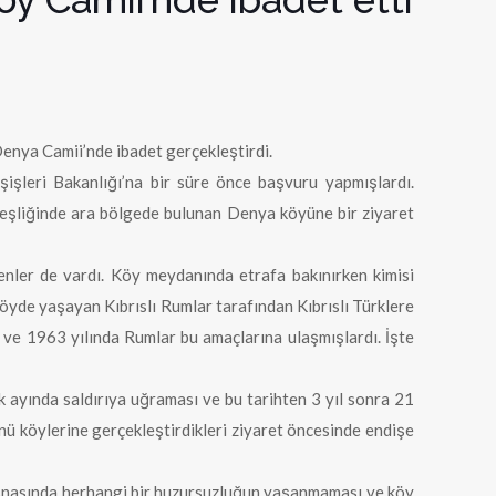
Denya Camii’nde ibadet gerçekleştirdi.
şleri Bakanlığı’na bir süre önce başvuru yapmışlardı.
eşliğinde ara bölgede bulunan Denya köyüne bir ziyaret
eyenler de vardı. Köy meydanında etrafa bakınırken kimisi
 köyde yaşayan Kıbrıslı Rumlar tarafından Kıbrıslı Türklere
ı ve 1963 yılında Rumlar bu amaçlarına ulaşmışlardı. İşte
 ayında saldırıya uğraması ve bu tarihten 3 yıl sonra 21
nü köylerine gerçekleştirdikleri ziyaret öncesinde endişe
snasında herhangi bir huzursuzluğun yaşanmaması ve köy