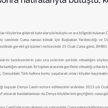
kları köylerine giderek hatıralarıyla buluştu ve ara bölgede bulunan 
y camiinde Cuma namazı kılmak için Başbakan Yardımcılığı ve Dışi
nezdinde gerekli girişimleri neticesinde 25 Ocak Cuma günü, BMBG 
ralarını tazeleyenlerin yanı sıra evlerinin yerinde olmadığını söyl
a kaldığını anımsadı. İki toplum arasında gerilimin olmadığı yıllarda
maç, Denya’daki Türk halkına korku yaşatarak onları köyden kaçırmakt
liği taşıyan Denya Camii restore edilmesinin ardından 2013 yılı Ocak
def alınarak kundaklanması da Denya köylülerinin geçtiğimiz cuma gü
nya Camii’nde ezan okuması ve sonrasında Cuma namazı kıldırması e