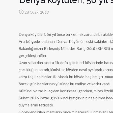
28 Ocak, 2019
Denya köylüleri, 56 yıl önce terk etmek zorunda bırakıldı
Ara bölgede bulunan Denya Köyü’nün eski sakinleri kö
Bakanlığımızın Birleşmiş Milletler Barış Gücü (BMBG) 
gerçekleştirdiler.
Uzun yıllardan sonra ilk defa gittikleri köylerinde hatı
çocukluğunu aradı, kimisi ise köyden nasıl ayrılmak zorund
karşı taşlı saldırılar ilk olarak bu köyde başlamıştı. A
önceki gün bazılarının yüzünde bu endişe ve korku vardı.
Kültürel ve tarihi açıdan korunması gereken, miras özel
Şubat 2016 Pazar günü ikinci kez çirkin bir saldırıda he
duymalarını tetikledi.
Görevlendirilen imamların önce minaresi bulunmayan De