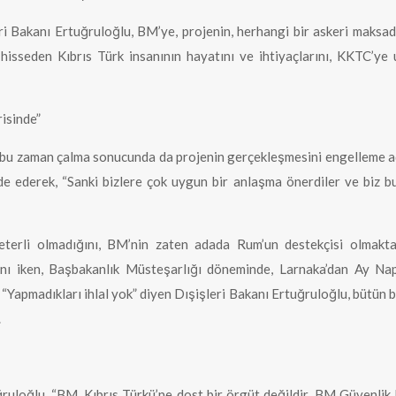
eri Bakanı Ertuğruloğlu, BM’ye, projenin, herhangi bir askeri maksad
 hisseden Kıbrıs Türk insanının hayatını ve ihtiyaçlarını, KKTC’ye
isinde”
aman çalma sonucunda da projenin gerçekleşmesini engelleme adına 
fade ederek, “Sanki bizlere çok uygun bir anlaşma önerdiler ve biz
eterli olmadığını, BM’nin zaten adada Rum’un destekçisi olmakt
anı iken, Başbakanlık Müsteşarlığı döneminde, Larnaka’dan Ay Nap
 “Yapmadıkları ihlal yok” diyen Dışişleri Bakanı Ertuğruloğlu, bütün 
.
loğlu, “BM, Kıbrıs Türkü’ne dost bir örgüt değildir. BM Güvenlik 