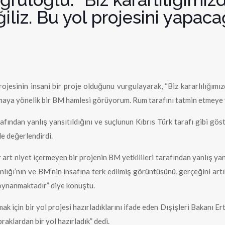
iliz. Bu yol projesini yapaca
rojesinin insani bir proje olduğunu vurgulayarak, “Biz kararlılığımı
tırmaya yönelik bir BM hamlesi görüyorum. Rum tarafını tatmin etmeye
afından yanlış yansıtıldığını ve suçlunun Kıbrıs Türk tarafı gibi gös
e değerlendirdi.
 art niyet içermeyen bir projenin BM yetkilileri tarafından yanlış ya
anlığı’nın ve BM’nin insafına terk edilmiş görüntüsünü, gerçeğini ar
 oynanmaktadır” diye konuştu.
rmak için bir yol projesi hazırladıklarını ifade eden Dışişleri Bakanı 
aklardan bir yol hazırladık” dedi.