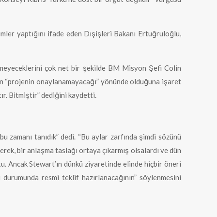
mler yaptığını ifade eden Dışişleri Bakanı Ertuğruloğlu,
lmeyeceklerini çok net bir şekilde BM Misyon Şefi Colin
vabın “projenin onaylanamayacağı” yönünde olduğuna işaret
r. Bitmiştir” dediğini kaydetti.
bu zamanı tanıdık” dedi. “Bu aylar zarfında şimdi sözünü
derek, bir anlaşma taslağı ortaya çıkarmış olsalardı ve dün
tu. Ancak Stewart’ın dünkü ziyaretinde elinde hiçbir öneri
i durumunda resmi teklif hazırlanacağının” söylenmesini