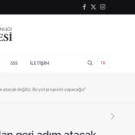
SSS
İLETİŞİM
TR
m atacak değiliz. Bu yol projesini yapacağız”
zdan geri adım atacak