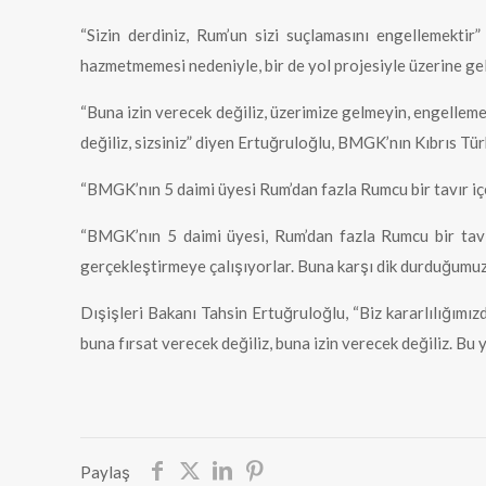
“Sizin derdiniz, Rum’un sizi suçlamasını engellemekti
hazmetmemesi nedeniyle, bir de yol projesiyle üzerine gel
“Buna izin verecek değiliz, üzerimize gelmeyin, engellem
değiliz, sizsiniz” diyen Ertuğruloğlu, BMGK’nın Kıbrıs Türk
“BMGK’nın 5 daimi üyesi Rum’dan fazla Rumcu bir tavır iç
“BMGK’nın 5 daimi üyesi, Rum’dan fazla Rumcu bir tavı
gerçekleştirmeye çalışıyorlar. Buna karşı dik durduğumu
Dışişleri Bakanı Tahsin Ertuğruloğlu, “Biz kararlılığımı
buna fırsat verecek değiliz, buna izin verecek değiliz. Bu 
Paylaş