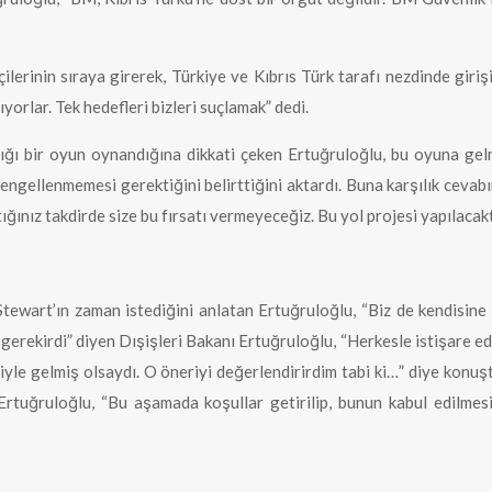
rinin sıraya girerek, Türkiye ve Kıbrıs Türk tarafı nezdinde girişi
yorlar. Tek hedefleri bizleri suçlamak” dedi.
ldığı bir oyun oynandığına dikkati çeken Ertuğruloğlu, bu oyuna ge
u, engellenmemesi gerektiğini belirttiğini aktardı. Buna karşılık ce
ğınız takdirde size bu fırsatı vermeyeceğiz. Bu yol projesi yapılacaktı
Stewart’ın zaman istediğini anlatan Ertuğruloğlu, “Biz de kendisine 
rı gerekirdi” diyen Dışişleri Bakanı Ertuğruloğlu, “Herkesle istişare e
riyle gelmiş olsaydı. O öneriyi değerlendirirdim tabi ki…” diye konuş
Ertuğruloğlu, “Bu aşamada koşullar getirilip, bunun kabul edilmes