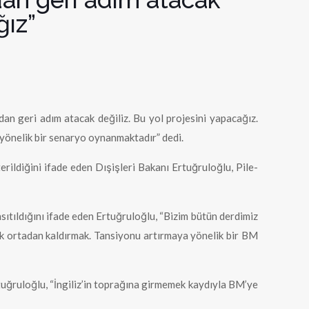
ğız”
zdan geri adım atacak değiliz. Bu yol projesini yapacağız.
 yönelik bir senaryo oynanmaktadır” dedi.
terildiğini ifade eden Dışişleri Bakanı Ertuğruloğlu, Pile-
nsıtıldığını ifade eden Ertuğruloğlu, “Bizim bütün derdimiz
tık ortadan kaldırmak. Tansiyonu artırmaya yönelik bir BM
Ertuğruloğlu, “İngiliz’in toprağına girmemek kaydıyla BM’ye