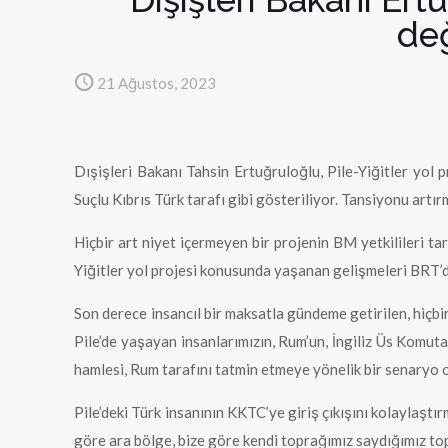
değ
21 Ağustos, 2023
Dışişleri Bakanı Tahsin Ertuğruloğlu, Pile-Yiğitler yol p
Suçlu Kıbrıs Türk tarafı gibi gösteriliyor. Tansiyonu ar
Hiçbir art niyet içermeyen bir projenin BM yetkilileri tar
Yiğitler yol projesi konusunda yaşanan gelişmeleri BRT’d
Son derece insancıl bir maksatla gündeme getirilen, hiçbir
Pile’de yaşayan insanlarımızın, Rum’un, İngiliz Üs Komut
hamlesi, Rum tarafını tatmin etmeye yönelik bir senaryo
Pile’deki Türk insanının KKTC’ye giriş çıkışını kolaylaştı
göre ara bölge, bize göre kendi toprağımız saydığımız topr