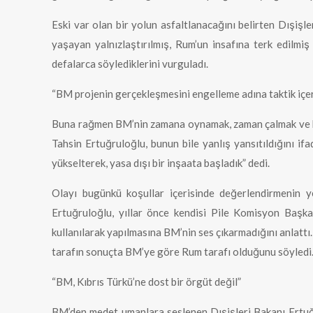
Eski var olan bir yolun asfaltlanacağını belirten Dışişl
yaşayan yalnızlaştırılmış, Rum’un insafına terk edilmiş
defalarca söylediklerini vurguladı.
“BM projenin gerçekleşmesini engelleme adına taktik içer
Buna rağmen BM’nin zamana oynamak, zaman çalmak ve bu z
Tahsin Ertuğruloğlu, bunun bile yanlış yansıtıldığını i
yükselterek, yasa dışı bir inşaata başladık” dedi.
Olayı bugünkü koşullar içerisinde değerlendirmenin y
Ertuğruloğlu, yıllar önce kendisi Pile Komisyon Başk
kullanılarak yapılmasına BM’nin ses çıkarmadığını anlattı.
tarafın sonuçta BM’ye göre Rum tarafı olduğunu söyledi
“BM, Kıbrıs Türkü’ne dost bir örgüt değil”
BM’den medet umanlara seslenen Dışişleri Bakanı Ertuğru