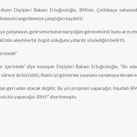
r” diyen Dışişleri Bakanı Ertuğruloğlu, BM’nin, Çetinkaya sahası
inmesini engellemeye çalıştığını kaydetti.
eye çalışmayın, gelirseniz bunun karşılığını göreceksiniz bunu arzu e
ü’nün aleyhine bir örgüt olduğunu yıllardır söylediğini belirtti.
erisinde”
r içerisinde” diye konuşan Dışişleri Bakanı Ertuğruloğlu, “Bu ad
z sürece de bizi kötü, Rum’u iyi gösterme oyununu oynamaya devam ed
zdan geri adım atacak değiliz. Bu yol projesini yapacağız. İnşallah B
yolu biz yapacağız. Bitti!” diye konuştu.