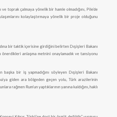
ı ve toprak çalmaya yönelik bir hamle olmadığını, Pile’de
 ulaşımlarını kolaylaştırmaya yönelik bir proje olduğunu
bir taktik içerisine girdiğini belirten Dışişleri Bakanı
 bu önerdikleri anlaşma metnini onaylamadık ve tansiyonu
an başka bir iş yapmadığını söyleyen Dışişleri Bakanı
a’ya giden ara bölgeden geçen yolu, Türk arazilerinin
bunlara rağmen Rum’un yaptıklarının yanına kaldığını, haklı
Konseyi Kıbrıs Türkü’ne dost bir örgüt değildir” vurgusu