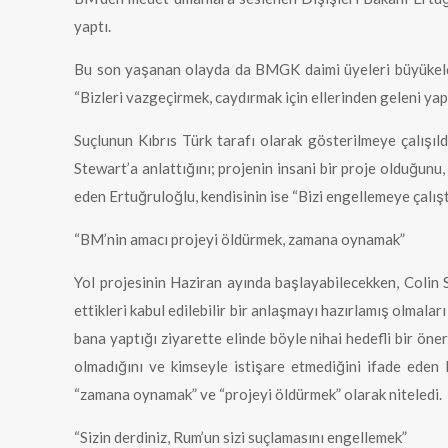
yaptı.
Bu son yaşanan olayda da BMGK daimi üyeleri büyükelçile
“Bizleri vazgeçirmek, caydırmak için ellerinden geleni yapı
Suçlunun Kıbrıs Türk tarafı olarak gösterilmeye çalışı
Stewart’a anlattığını; projenin insani bir proje olduğun
eden Ertuğruloğlu, kendisinin ise “Bizi engellemeye çalıştı
“BM’nin amacı projeyi öldürmek, zamana oynamak”
Yol projesinin Haziran ayında başlayabilecekken, Colin 
ettikleri kabul edilebilir bir anlaşmayı hazırlamış olmala
bana yaptığı ziyarette elinde böyle nihai hedefli bir öne
olmadığını ve kimseyle istişare etmediğini ifade eden 
“zamana oynamak” ve “projeyi öldürmek” olarak niteledi.
“Sizin derdiniz, Rum’un sizi suçlamasını engellemek”