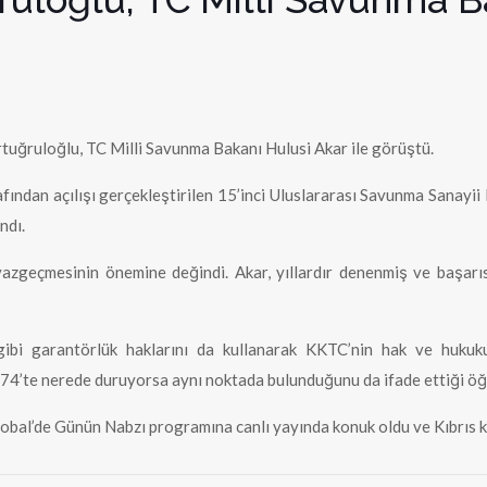
rtuğruloğlu, TC Milli Savunma Bakanı Hulusi Akar ile görüştü.
an açılışı gerçekleştirilen 15’inci Uluslararası Savunma Sanayii 
ndı.
geçmesinin önemine değindi. Akar, yıllardır denenmiş ve başarısı
gibi garantörlük haklarını da kullanarak KKTC’nin hak ve hukuk
74’te nerede duruyorsa aynı noktada bulunduğunu da ifade ettiği öğr
Global’de Günün Nabzı programına canlı yayında konuk oldu ve Kıbrıs