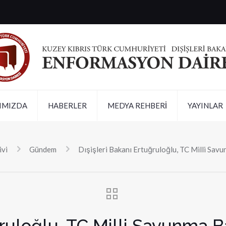
IMIZDA
HABERLER
MEDYA REHBERİ
YAYINLAR
ivi
Gündem
Dışişleri Bakanı Ertuğruloğlu, TC Milli Savu
ğruloğlu, TC Milli Savunma B