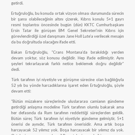
getirdi.
Ertuğruloğlu, bu konuda ortak vizyon olması durumunda sürecin
bir şansı olabileceğinin altını çizerek, Kıbrıs konulu 5+1 gayrı
resmi toplantısı öncesinde bugün (dün) KKTC Cumhurbaşkanı
Ersin Tatar ile görüşen BM Genel Sekreteri’nin Kıbrıs için
görevlendirdiği özel danışmanı Jane Holl Lute’a verilecek mesajın
da bu doğrultuda olacağını ifade etti.
Bakan Ertuğruloğlu, “Crans Montana’da bırakıldığı yerden
devam yoktur, söz konusu değildir. Hep ifade edilmiştir. Aynı
şeyleri tekrarlayarak farklı netice beklemek doğru değildir”
dedi.
Türk tarafının iyi niyetiyle ve görüşme sürecine olan bağlılığıyla
52 yılı bu yönde harcadıklarına işaret eden Ertuğruloğlu, şöyle
devam etti:
“Bütün müzakere süreçlerinde uluslararası camianın gündeme
getirdiği anlaşma modeline Türk tarafının olumlu bakarak ama
her defasında da Rum tarafının reddettiği süreçlerden geldik.
Bütün süreç Türk tarafının iyi niyetiyle gündeme gelmiştir, 5+1
önerisi de aynıdır, Türk tarafının önerisidir. Ama artık boşa
harcayacak 52 yılımız yok. Boşa harcayacak bir yılımız da yok.