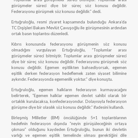
görüşmeler süreci diye bir süreç söz konusu değildir.
Federasyonu görüşmek söz konusu değildir.” dedi.
Ertuğruloğlu, resmi ziyaret kapsamında bulunduğu Ankara’da
TC Dışişleri Bakanı Mevlüt Çavuşoğlu ile görüşmesinin ardından
ortak basın toplantısı düzenledi.
Kıbrıs konusunda federasyonu görüşmenin söz konusu
olmadığını vurgulayan Ertuğruloğlu, “Toplumlar arası
görüşmeler süreci bitmiştir. Toplumlar arası görüşmeler süreci
diye bir süreç söz konusu değildir. Federasyonu görüşmek söz
konusu değildir. Egemen eşitlikten bahsediyorsak, egemen
eşitlik derken federasyon hedeflemek zaten siyaset bilimine
aykırıdır. Federasyonda egemenlik yoktur.” diye konuştu.
Ertuğruloğlu, egemen halkların federasyon kurmayacağını
belirterek, “Egemen halklar egemen devlet sahibi olarak bir
ortaklık kurulacaksa, konfederasyondur. Dolayısıyla federasyon
görüşme diye bir olasılık söz konusu değildir.” ifadesini kullandı.
Birleşmiş Milletler (BM) öncülüğünde 5+1 toplantılarının
hedefinin federasyon dışında “neyin görüşüleceğinin ortaya
çıkması” olduğunu kaydeden Ertuğruloğlu, bunun iki devletin
varlığı ve egemen eşitlik temelinde olması gerektiğini dile