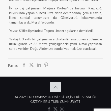
İlk sondaj çalışmasını Mağusa Körfezi’nde bulunan Karpaz-1
kuyusunda yapan 6. nesil ultra derin deniz sondaj gemisi Yavuz,
ikinci sondaj çalışmasını da Güzelyurt-1 lokasyonunda
tamamlayarak, Mersin’e döndü.
Yavuz, Silifke ilçesindeki Taşucu Limanı açıklarına demirledi.
Yaklaşık 3 aylık bir çalışmanın ardından limana dönen 230 metre
uzunluğunda ve 36 metre genişliğindeki gemi, ikmal yaptıktan
sonra yeniden Doğu Akdeniz’e sondaj yapmak üzere açılacak.
Paylaş
© 2024 ENFORMASYON DAİRESİ DIŞİŞLERİ BAKANLIĞI
KUZEY KIBRIS TÜRK CUMHURİYETİ