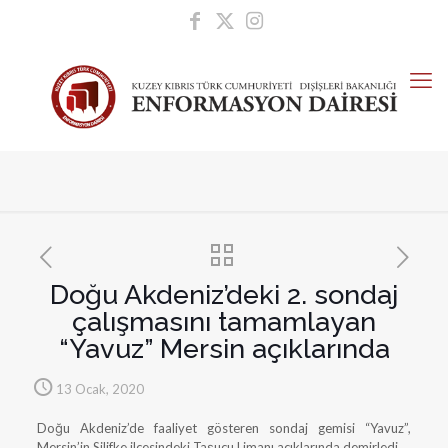
Doğu Akdeniz’deki 2. sondaj
çalışmasını tamamlayan
“Yavuz” Mersin açıklarında
13 Ocak, 2020
Doğu Akdeniz’de faaliyet gösteren sondaj gemisi “Yavuz”,
Mersin’in Silifke ilçesindeki Taşuçu Limanı açıklarında demirledi.