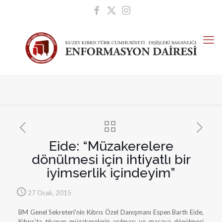
Eide: “Müzakerelere
dönülmesi için ihtiyatlı bir
iyimserlik içindeyim”
27 Ocak, 2015
BM Genel Sekreteri’nin Kıbrıs Özel Danışmanı Espen Barth Eide,
Kıbrıs’ta tıkanan müzakerelerin aşılması ve masaya dönülmesi