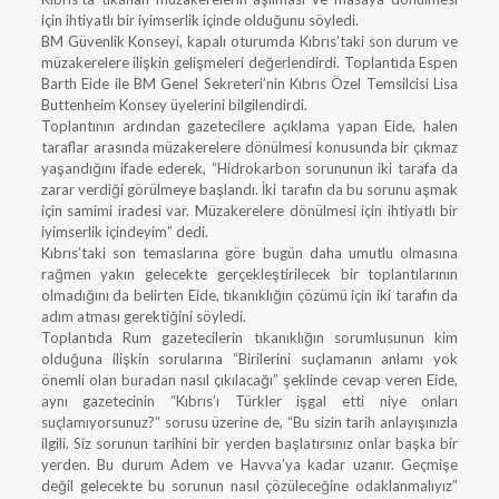
için ihtiyatlı bir iyimserlik içinde olduğunu söyledi.
BM Güvenlik Konseyi, kapalı oturumda Kıbrıs’taki son durum ve
müzakerelere ilişkin gelişmeleri değerlendirdi. Toplantıda Espen
Barth Eide ile BM Genel Sekreteri’nin Kıbrıs Özel Temsilcisi Lisa
Buttenheim Konsey üyelerini bilgilendirdi.
Toplantının ardından gazetecilere açıklama yapan Eide, halen
taraflar arasında müzakerelere dönülmesi konusunda bir çıkmaz
yaşandığını ifade ederek, “Hidrokarbon sorununun iki tarafa da
zarar verdiği görülmeye başlandı. İki tarafın da bu sorunu aşmak
için samimi iradesi var. Müzakerelere dönülmesi için ihtiyatlı bir
iyimserlik içindeyim” dedi.
Kıbrıs’taki son temaslarına göre bugün daha umutlu olmasına
rağmen yakın gelecekte gerçekleştirilecek bir toplantılarının
olmadığını da belirten Eide, tıkanıklığın çözümü için iki tarafın da
adım atması gerektiğini söyledi.
Toplantıda Rum gazetecilerin tıkanıklığın sorumlusunun kim
olduğuna ilişkin sorularına “Birilerini suçlamanın anlamı yok
önemli olan buradan nasıl çıkılacağı” şeklinde cevap veren Eide,
aynı gazetecinin “Kıbrıs’ı Türkler işgal etti niye onları
suçlamıyorsunuz?” sorusu üzerine de, “Bu sizin tarih anlayışınızla
ilgili. Siz sorunun tarihini bir yerden başlatırsınız onlar başka bir
yerden. Bu durum Adem ve Havva’ya kadar uzanır. Geçmişe
değil gelecekte bu sorunun nasıl çözüleceğine odaklanmalıyız”