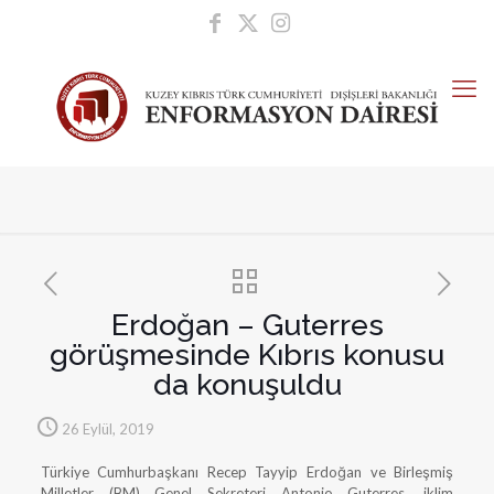
Erdoğan – Guterres
görüşmesinde Kıbrıs konusu
da konuşuldu
26 Eylül, 2019
Türkiye Cumhurbaşkanı Recep Tayyip Erdoğan ve Birleşmiş
Milletler (BM) Genel Sekreteri Antonio Guterres, iklim