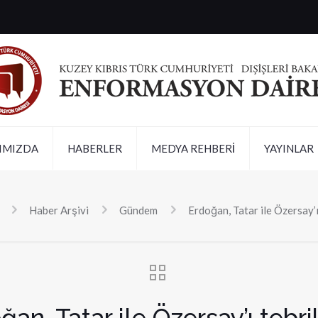
IMIZDA
HABERLER
MEDYA REHBERİ
YAYINLAR
Haber Arşivi
Gündem
Erdoğan, Tatar ile Özersay’ı 
ğan, Tatar ile Özersay’ı tebrik