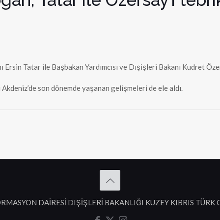
rsin Tatar ile Başbakan Yardımcısı ve Dışişleri Bakanı Kudret Özersa
ğu Akdeniz’de son dönemde yaşanan gelişmeleri de ele aldı.
RMASYON DAİRESİ DIŞİŞLERİ BAKANLIĞI KUZEY KIBRIS TÜRK