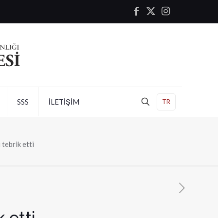
SSS
İLETİŞİM
TR
tebrik etti
 etti