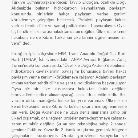
Türkiye Cumhurbaşkanı Recep Tayyip Erdoğan, özellikle Doğu
Akdeniz’de bulunan hidrokarbon kaynaklarının paylaşımı
konusunda birilerinin hakça paylaşım yerine gerilimi
körüklemeye çalıştığını belirterek, “Adaletli paylaşım imkanı
varken tehdit diline ve şantaj politikalarına başvuruluyor. Oysa
hiç bir ülke uluslararası hukuktan üstün değildir. Ülkemiz ne kendi
hukukunu ne de Kıbrıs Türkü’nün çıkarlarının çiğnenmesine izin
verir.” dedi.
Erdoğan, İpsala ilçesinde MS4 Trans Anadolu Doğal Gaz Boru
Hattı (TANAP) İstasyonu’ndaki TANAP Avrupa Bağlantısı Açılış
Töreni’ndeki konuşmasında, “Özellikle Doğu Akdeniz’de bulunan
hidrokarbon kaynaklarının paylaşımı konusunda birileri hakça
paylaşım yerine gerilimi körüklemeye çalışıyor. Adaletli paylaşım
imkanı varken tehdit diline ve şantaj politikalarına başvuruluyor.
Oysa hiç bir ülke uluslararası hukuktan üstün değildir.
Emrivakilerle netice alınamayacağı artık idrak edilmelidir. ‘Ben
yaptım oldu.’ mantığıyla kimse bir yere varamaz. Ülkemiz ne
kendi hukukunu ne de Kıbrıs Türkü’nün çıkarlarının çiğnenmesine
izin verir. Doğu Akdeniz’de ne uzun deniz sınırlarına sahip bir
ülkeyi dışlamak, ona rağmen projeler gerçekleştirmeye çalışmak
zaten mümkün değildir. Şu an son teknolojiye sahip 2 sondaj
gemimiz Fatih ve Yavuz ile 2 sismik araştırma gemimiz bölgede
çalışmalarını sürdürüyor. Orada görevlerini yapıyorlar ve