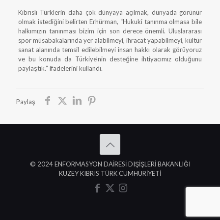
Kıbrıslı Türklerin daha çok dünyaya açılmak, dünyada görünür
olmak istediğini belirten Erhürman, “Hukuki tanınma olmasa bile
halkımızın tanınması bizim için son derece önemli. Uluslararası
spor müsabakalarında yer alabilmeyi, ihracat yapabilmeyi, kültür
sanat alanında temsil edilebilmeyi insan hakkı olarak görüyoruz
ve bu konuda da Türkiye’nin desteğine ihtiyacımız olduğunu
paylaştık.” ifadelerini kullandı.
Paylaş
© 2024 ENFORMASYON DAİRESİ DIŞİŞLERİ BAKANLIĞI
KUZEY KIBRIS TÜRK CUMHURİYETİ