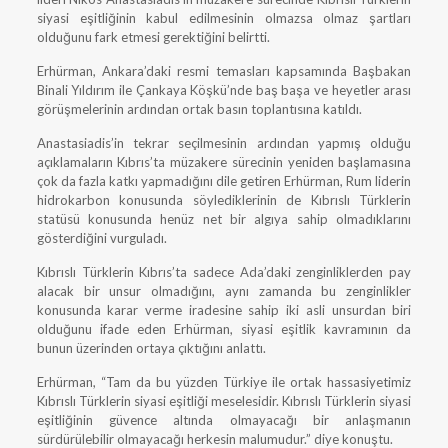
siyasi eşitliğinin kabul edilmesinin olmazsa olmaz şartları
olduğunu fark etmesi gerektiğini belirtti.
Erhürman, Ankara’daki resmi temasları kapsamında Başbakan
Binali Yıldırım ile Çankaya Köşkü’nde baş başa ve heyetler arası
görüşmelerinin ardından ortak basın toplantısına katıldı.
Anastasiadis’in tekrar seçilmesinin ardından yapmış olduğu
açıklamaların Kıbrıs’ta müzakere sürecinin yeniden başlamasına
çok da fazla katkı yapmadığını dile getiren Erhürman, Rum liderin
hidrokarbon konusunda söylediklerinin de Kıbrıslı Türklerin
statüsü konusunda henüz net bir algıya sahip olmadıklarını
gösterdiğini vurguladı.
Kıbrıslı Türklerin Kıbrıs’ta sadece Ada’daki zenginliklerden pay
alacak bir unsur olmadığını, aynı zamanda bu zenginlikler
konusunda karar verme iradesine sahip iki asli unsurdan biri
olduğunu ifade eden Erhürman, siyasi eşitlik kavramının da
bunun üzerinden ortaya çıktığını anlattı.
Erhürman, “Tam da bu yüzden Türkiye ile ortak hassasiyetimiz
Kıbrıslı Türklerin siyasi eşitliği meselesidir. Kıbrıslı Türklerin siyasi
eşitliğinin güvence altında olmayacağı bir anlaşmanın
sürdürülebilir olmayacağı herkesin malumudur.” diye konuştu.