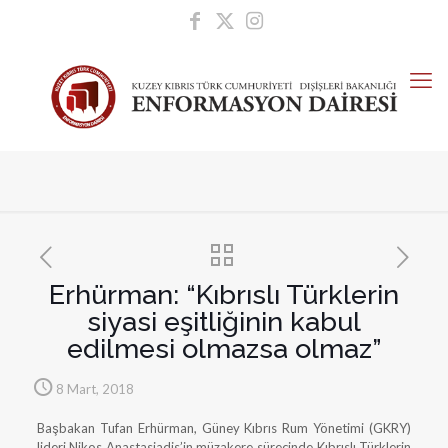
Erhürman: “Kıbrıslı Türklerin
siyasi eşitliğinin kabul
edilmesi olmazsa olmaz”
8 Mart, 2018
Başbakan Tufan Erhürman, Güney Kıbrıs Rum Yönetimi (GKRY)
lideri Nikos Anastasiadis’in müzakere sürecinde Kıbrıslı Türklerin