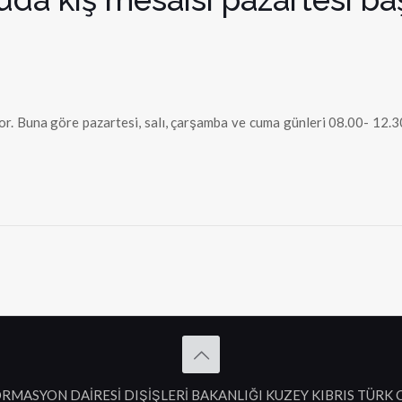
or. Buna göre pazartesi, salı, çarşamba ve cuma günleri 08.00- 12.3
RMASYON DAİRESİ DIŞİŞLERİ BAKANLIĞI KUZEY KIBRIS TÜRK