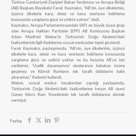
Türkiye Cumhuriyeti Dışişleri Bakan Yardımcısı ve Avrupa Birliği
(AB) Başkanı Büyükelçi Faruk Kaymakcı, “AB’nin, üye ülkelerinin,
üçüncü ülkelerle kara, deniz ve hava sınırlarını belirleme
konusunda yargılama gücü ve yetkisi yoktur.” dedi.
Kaymakcı, Avrupa Parlamentosundaki (AP) en büyük siyasi grup
olan Avrupa Halkları Partisinin (EPP) AB Komisyonu Başkan
Adayı Manfred Weber’in Türkiye’nin Doğu Akdeniz’deki
faaliyetleriyle ilgili ifadelerine sosyal medyadan tepki gösterdi.
Faruk Kaymakcı, paylaşımında, “AB’nin, üye ülkelerinin, üçüncü
ülkelerle kara, deniz ve hava sınırlarını belirleme konusunda
yargılama gücü ve yetkisi yoktur ve bu hususta AB’ye izin
verilemez. ‘Üyelik dayanışması’ uluslararası hukukun önüne
geçemez ve Kıbrıslı Rumların tek taraflı iddialarını haklı
çıkaramaz.” ifadesini kullandı.
Weber, sosyal medya hesabından yaptığı paylaşımda,
Türkiye’nin Doğu Akdeniz’deki faaliyetlerine karşın AB üyesi
Güney Kıbrıs Rum Yönetiminin tek taraflı iddialarına destek
vermişti.
Paylaş