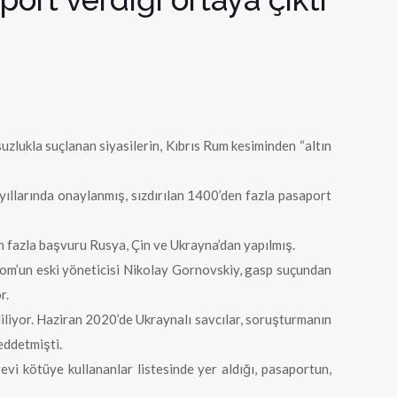
suzlukla suçlanan siyasilerin, Kıbrıs Rum kesiminden “altın
yıllarında onaylanmış, sızdırılan 1400’den fazla pasaport
en fazla başvuru Rusya, Çin ve Ukrayna’dan yapılmış.
rom’un eski yöneticisi Nikolay Gornovskiy, gasp suçundan
r.
iliyor. Haziran 2020’de Ukraynalı savcılar, soruşturmanın
reddetmişti.
vi kötüye kullananlar listesinde yer aldığı, pasaportun,