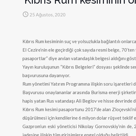
25 Ağustos, 2020
Kıbrıs Rum kesiminin suç ve yolsuzlukla bağlantılı onlarca
El Cezire’nin ele geçirdiği çok sayıda resmi belge, 70’ten
pasaportlar” diye anılan vatandaşlık belgesi aldığını göst
Yayın kuruluşunun “Kıbrıs Belgeleri” dosyası şeklinde se
başvurusuna dayanıyor.
Rum yönetimi Yatırım Programına ilişkin soru işaretleri d
Başvurusu onaylananlar arasında Burisma enerji şirketin
hapis yatan Rus vatandaşı Ali Beglov ve hisse devrinde do
Kıbrıs Rum kesimi pasaportunu 2017’de alan Zloçevski’nin
düşürülmesi için kendilerine 6 milyon dolar rüşvet teklif e
Gazprom’un eski yöneticisi Nikolay Gornovskiy’nin de, 2
iadesine ilişkin tüm girişimlere engel olduğu belirtildi.