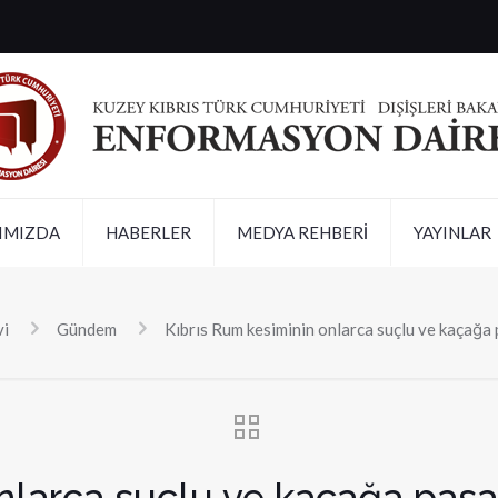
IMIZDA
HABERLER
MEDYA REHBERİ
YAYINLAR
vi
Gündem
Kıbrıs Rum kesiminin onlarca suçlu ve kaçağa 
larca suçlu ve kaçağa pasap