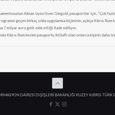
amentosunun Alman üyesi Sven Giegold, pasaportlar için, “Çok fazla 
 programın geçen birkaç yılda uygulanma biçiminin, açıkça Kıbrıs Rum k
7 milyar avro gelir elde ettiği ifade ediliyor.
da Kıbrıs Rum kesimi pasaportu ihtilaflı olan onlarca kişinin daha isim
RMASYON DAİRESİ DIŞİŞLERİ BAKANLIĞI KUZEY KIBRIS TÜRK