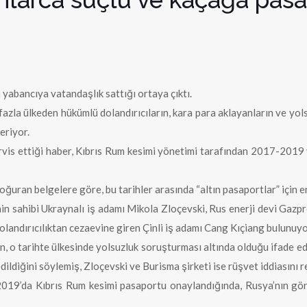
 yabancıya vatandaşlık sattığı ortaya çıktı.
 fazla ülkeden hükümlü dolandırıcıların, kara para aklayanların ve yol
eriyor.
rvis ettiği haber, Kıbrıs Rum kesimi yönetimi tarafından 2017-2019 
oğuran belgelere göre, bu tarihler arasında “altın pasaportlar” için 
in sahibi Ukraynalı iş adamı Mikola Zloçevski, Rus enerji devi Gazp
landırıcılıktan cezaevine giren Çinli iş adamı Cang Kıçiang bulunuyo
, o tarihte ülkesinde yolsuzluk soruşturması altında olduğu ifade ed
dildiğini söylemiş, Zloçevski ve Burisma şirketi ise rüşvet iddiasını 
019’da Kıbrıs Rum kesimi pasaportu onaylandığında, Rusya’nın göre