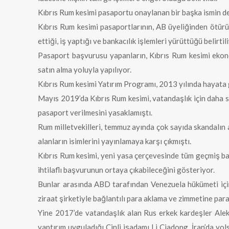
Kıbrıs Rum kesimi pasaportu onaylanan bir başka ismin d
Kıbrıs Rum kesimi pasaportlarının, AB üyeliğinden ötürü 
ettiği, iş yaptığı ve bankacılık işlemleri yürüttüğü belirtil
Pasaport başvurusu yapanların, Kıbrıs Rum kesimi ekono
satın alma yoluyla yapılıyor.
Kıbrıs Rum kesimi Yatırım Programı, 2013 yılında hayata ge
Mayıs 2019’da Kıbrıs Rum kesimi, vatandaşlık için daha s
pasaport verilmesini yasaklamıştı.
Rum milletvekilleri, temmuz ayında çok sayıda skandalın a
alanların isimlerini yayınlamaya karşı çıkmıştı.
Kıbrıs Rum kesimi, yeni yasa çerçevesinde tüm geçmiş baş
ihtilaflı başvurunun ortaya çıkabileceğini gösteriyor.
Bunlar arasında ABD tarafından Venezuela hükümeti içi
ziraat şirketiyle bağlantılı para aklama ve zimmetine pa
Yine 2017’de vatandaşlık alan Rus erkek kardeşler Alek
yaptırım uyguladığı Çinli işadamı Li Ciadong, İran’da yo