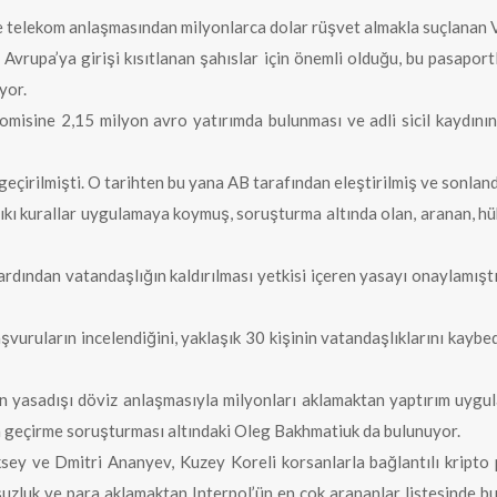
e telekom anlaşmasından milyonlarca dolar rüşvet almakla suçlanan 
Avrupa’ya girişi kısıtlanan şahıslar için önemli olduğu, bu pasapor
iyor.
misine 2,15 milyon avro yatırımda bulunması ve adli sicil kaydının
çirilmişti. O tarihten bu yana AB tarafından eleştirilmiş ve sonlandı
ıkı kurallar uygulamaya koymuş, soruşturma altında olan, aranan, hü
rdından vatandaşlığın kaldırılması yetkisi içeren yasayı onaylamıştı
vuruların incelendiğini, yaklaşık 30 kişinin vatandaşlıklarını kaybed
n yasadışı döviz anlaşmasıyla milyonları aklamaktan yaptırım uygu
ra geçirme soruşturması altındaki Oleg Bakhmatiuk da bulunuyor.
sey ve Dmitri Ananyev, Kuzey Koreli korsanlarla bağlantılı kripto
lsuzluk ve para aklamaktan Interpol’ün en çok arananlar listesinde b