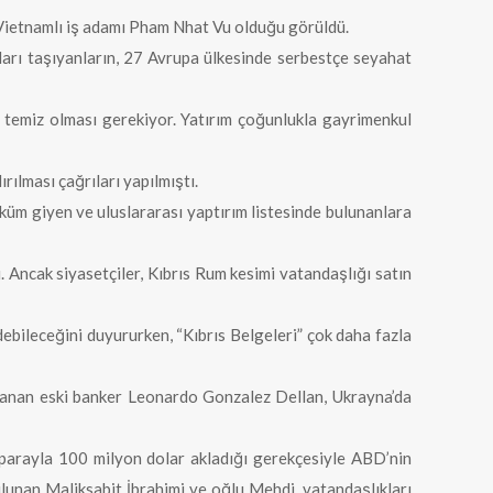
Vietnamlı iş adamı Pham Nhat Vu olduğu görüldü.
tları taşıyanların, 27 Avrupa ülkesinde serbestçe seyahat
 temiz olması gerekiyor. Yatırım çoğunlukla gayrimenkul
rılması çağrıları yapılmıştı.
küm giyen ve uluslararası yaptırım listesinde bulunanlara
. Ancak siyasetçiler, Kıbrıs Rum kesimi vatandaşlığı satın
ebileceğini duyururken, “Kıbrıs Belgeleri” çok daha fazla
lanan eski banker Leonardo Gonzalez Dellan, Ukrayna’da
 parayla 100 milyon dolar akladığı gerekçesiyle ABD’nin
ulunan Maliksabit İbrahimi ve oğlu Mehdi, vatandaşlıkları