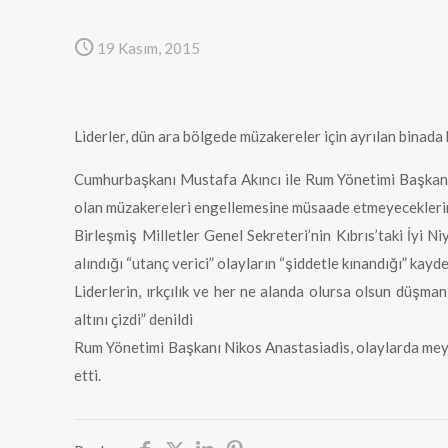
19 Kasım, 2015
Liderler, dün ara bölgede müzakereler için ayrılan binada 
Cumhurbaşkanı Mustafa Akıncı ile Rum Yönetimi Başkanı N
olan müzakereleri engellemesine müsaade etmeyeceklerini
Birleşmiş Milletler Genel Sekreteri’nin Kıbrıs’taki İyi 
alındığı “utanç verici” olayların “şiddetle kınandığı” kayde
Liderlerin, ırkçılık ve her ne alanda olursa olsun düşman
altını çizdi” denildi
Rum Yönetimi Başkanı Nikos Anastasiadis, olaylarda me
etti.