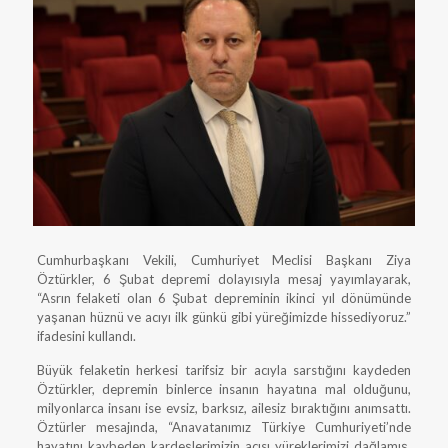
Cumhurbaşkanı Vekili, Cumhuriyet Meclisi Başkanı Ziya
Öztürkler, 6 Şubat depremi dolayısıyla mesaj yayımlayarak,
“Asrın felaketi olan 6 Şubat depreminin ikinci yıl dönümünde
yaşanan hüznü ve acıyı ilk günkü gibi yüreğimizde hissediyoruz.”
ifadesini kullandı.
Büyük felaketin herkesi tarifsiz bir acıyla sarstığını kaydeden
Öztürkler, depremin binlerce insanın hayatına mal olduğunu,
milyonlarca insanı ise evsiz, barksız, ailesiz bıraktığını anımsattı.
Öztürler mesajında, “Anavatanımız Türkiye Cumhuriyeti’nde
hayatını kaybeden kardeşlerimizin acısı yüreklerimizi dağlamış,