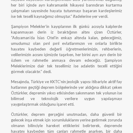
her biri içinde ayrı kahramanlık hikayesi barındıran kurtarma
çalışmaları sayesinde hayata tutunmayı başaran kardeşlerimiz
ise tek teselli kaynağımız olmuştur.” ifadelerine yer verdi.
Şampiyon Melekler’in kayıplarının ilk günkü acısıyla kalplerde
kapanmayan derin iz bıraktığının altını çizen Öztürler,
“Adıyaman’da İsias Otel’in enkazı altında kalan, geleceğimiz,
umudumuz olan pırıl pırıl evlatlarımızın ve onlarla birlikte
hayatını kaybeden değerli öğretmenlerimizin, rehberlerin,
velilerimizin acısını içimizde taşırken, her birini ayrı ayrı derin bir
özlem ve rahmetle anmaya devam edeceğiz. Şampiyon
Meleklerimize dair tek tesellimiz ise adaletin tecelli ettiğini
görmek olacaktır.” dedi.
Mesajında, Türkiye ve KKTC’nin jeolojik yapısı itibariyle aktif fay
hatlarının geçtiği deprem bölgelerinde yer aldığına dikkat çeken
Öztürkler, depremin yıkıcı etkisinden sakınmanın tek yolunun ise
bilimsel ve teknolojik verilere uygun yapılaşmayı
yaygınlaştırmak olduğunu işaret etti.
Öztürkler, deprem gerçeğini unutmadan, daha güvenli bir
gelecek inşa etmek için sorumluluklarını yerine getirmek zorunda
olmanın bilinciyle hareket ettiklerini belirterek, depremde
hayatını kaybeden tüm canları rahmetle anarken, bir daha