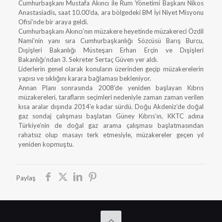
Cumhurbaşkanı Mustafa Akıncı ile Rum Yönetimi Başkanı Nikos
Anastasiadis, saat 10.00’da, ara bölgedeki BM İyi Niyet Misyonu
Ofisi’nde bir araya geldi.
Cumhurbaşkanı Akıncı’nın müzakere heyetinde müzakereci Özdil
Nami’nin yanı sıra Cumhurbaşkanlığı Sözcüsü Barış Burcu,
Dışişleri Bakanlığı Müsteşarı Erhan Erçin ve Dışişleri
Bakanlığı’ndan 3. Sekreter Sertaç Güven yer aldı.
Liderlerin genel olarak konuların üzerinden geçip müzakerelerin
yapısı ve sıklığını karara bağlaması bekleniyor.
Annan Planı sonrasında 2008’de yeniden başlayan Kıbrıs
müzakereleri, tarafların seçimleri nedeniyle zaman zaman verilen
kısa aralar dışında 2014’e kadar sürdü. Doğu Akdeniz’de doğal
gaz sondaj çalışması başlatan Güney Kıbrıs’ın, KKTC adına
Türkiye’nin de doğal gaz arama çalışması başlatmasından
rahatsız olup masayı terk etmesiyle, müzakereler geçen yıl
yeniden kopmuştu.
Paylaş