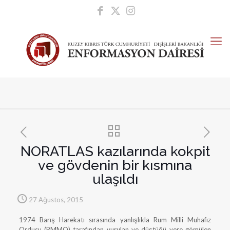
NORATLAS kazılarında kokpit
ve gövdenin bir kısmına
ulaşıldı
27 Ağustos, 2015
1974 Barış Harekatı sırasında yanlışlıkla Rum Milli Muhafız
Ordusu (RMMO) tarafından vurulan ve düştüğü yere gömülen