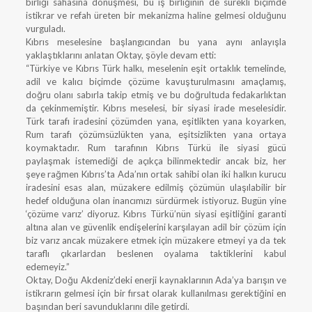
birliği sahasına dönüşmesi, bu iş birliğinin de sürekli biçimde
istikrar ve refah üreten bir mekanizma haline gelmesi olduğunu
vurguladı.
Kıbrıs meselesine başlangıcından bu yana aynı anlayışla
yaklaştıklarını anlatan Oktay, şöyle devam etti:
“Türkiye ve Kıbrıs Türk halkı, meselenin eşit ortaklık temelinde,
adil ve kalıcı biçimde çözüme kavuşturulmasını amaçlamış,
doğru olanı sabırla takip etmiş ve bu doğrultuda fedakarlıktan
da çekinmemiştir. Kıbrıs meselesi, bir siyasi irade meselesidir.
Türk tarafı iradesini çözümden yana, eşitlikten yana koyarken,
Rum tarafı çözümsüzlükten yana, eşitsizlikten yana ortaya
koymaktadır. Rum tarafının Kıbrıs Türkü ile siyasi gücü
paylaşmak istemediği de açıkça bilinmektedir ancak biz, her
şeye rağmen Kıbrıs’ta Ada’nın ortak sahibi olan iki halkın kurucu
iradesini esas alan, müzakere edilmiş çözümün ulaşılabilir bir
hedef olduğuna olan inancımızı sürdürmek istiyoruz. Bugün yine
‘çözüme varız’ diyoruz. Kıbrıs Türkü’nün siyasi eşitliğini garanti
altına alan ve güvenlik endişelerini karşılayan adil bir çözüm için
biz varız ancak müzakere etmek için müzakere etmeyi ya da tek
taraflı çıkarlardan beslenen oyalama taktiklerini kabul
edemeyiz.”
Oktay, Doğu Akdeniz’deki enerji kaynaklarının Ada’ya barışın ve
istikrarın gelmesi için bir fırsat olarak kullanılması gerektiğini en
başından beri savunduklarını dile getirdi.