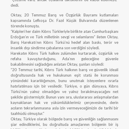
dedi.
Oktay, 20 Temmuz Barış ve Özgürlük Bayramı kutlamaları
kapsamında Lefkoşa Dr. Fazıl Küçük Bulvarında düzenlenen
törende konuştu.
“Kalpleri her daim Kıbrıs Türkleriyle birlikte atan Cumhurbaşkanı
Erdoğan’ın ve Türk milletinin sevgi ve selamlarını” ileten Oktay,
Barış Harekatı’nın Kıbrıs Türkü’nü hedef alan baskı, terör ve
insanlık dışı sindirme çabalarına son verdiğini söyledi.
Harekatın Kıbrıs Türk halkını zulümden kurtararak, özgürlük ve
refaha kavuşturduğunu, Ada’nın geleceğine güvenle
bakabilmesini sağladığını anlatan Oktay, şunları söyledi:
“20 Temmuz tarihi, Kıbrıs Türk halkının barış ve güvenlik ideali
doğrultusunda hak ve hukukunun eşit statü ile korunması
yönündeki kararlılığımızın, bunu unutmak isteyenlere ısrarla
hatırlatılması için bir vesiledir. Türkiye, o gün dünyaya, Kıbrıs
Türkü’nün yalnız olmadığını ve yalnız bırakılmayacağını net
şekilde göstermiştir. Bunun yanı sıra, uluslararası anlaşmalardan
kaynaklanan hak ve yükümlülüklerimiz çerçevesinde, derin
acıların tekrarlanmasına asla izin vermeyeceğimizin de tarihi bir
taahhüdü olmuştur.”
Oktay, Türkiye olarak bölgede barış ve güvenliğin sağlanmasını
şiar edindiklerini, bu doğrultuda amaçlarının bölgenin bir iş