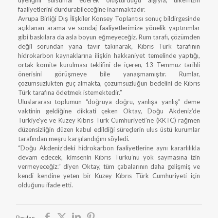
üyeliğini suistimal ederek oluşturduğu algıyla, ülkemizin
faaliyetlerini durdurabileceğine inanmaktadır.
Avrupa Birliği Dış İlişkiler Konsey Toplantısı sonuç bildirgesinde
açıklanan arama ve sondaj faaliyetlerimize yönelik yaptırımlar
gibi baskılara da asla boyun eğmeyeceğiz. Rum tarafı, çözümden
değil sorundan yana tavır takınarak, Kıbrıs Türk tarafının
hidrokarbon kaynaklarına ilişkin hakkaniyet temelinde yaptığı,
ortak komite kurulması teklifini de içeren, 13 Temmuz tarihli
önerisini görüşmeye bile yanaşmamıştır. Rumlar,
çözümsüzlükten güç almakta, çözümsüzlüğün bedelini de Kıbrıs
Türk tarafına ödetmek istemektedir.”
Uluslararası toplumun “doğruya doğru, yanlışa yanlış” deme
vaktinin geldiğine dikkati çeken Oktay, Doğu Akdeniz’de
Türkiye’ye ve Kuzey Kıbrıs Türk Cumhuriyeti’ne (KKTC) rağmen
düzensizliğin düzen kabul edildiği süreçlerin ulus üstü kurumlar
tarafından meşru karşılandığını söyledi.
“Doğu Akdeniz’deki hidrokarbon faaliyetlerine aynı kararlılıkla
devam edecek, kimsenin Kıbrıs Türkü’nü yok saymasına izin
vermeyeceğiz.” diyen Oktay, tüm çabalarının daha gelişmiş ve
kendi kendine yeten bir Kuzey Kıbrıs Türk Cumhuriyeti için
olduğunu ifade etti.