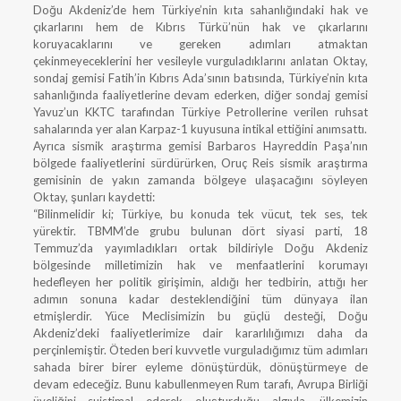
Doğu Akdeniz’de hem Türkiye’nin kıta sahanlığındaki hak ve
çıkarlarını hem de Kıbrıs Türkü’nün hak ve çıkarlarını
koruyacaklarını ve gereken adımları atmaktan
çekinmeyeceklerini her vesileyle vurguladıklarını anlatan Oktay,
sondaj gemisi Fatih’in Kıbrıs Ada’sının batısında, Türkiye’nin kıta
sahanlığında faaliyetlerine devam ederken, diğer sondaj gemisi
Yavuz’un KKTC tarafından Türkiye Petrollerine verilen ruhsat
sahalarında yer alan Karpaz-1 kuyusuna intikal ettiğini anımsattı.
Ayrıca sismik araştırma gemisi Barbaros Hayreddin Paşa’nın
bölgede faaliyetlerini sürdürürken, Oruç Reis sismik araştırma
gemisinin de yakın zamanda bölgeye ulaşacağını söyleyen
Oktay, şunları kaydetti:
“Bilinmelidir ki; Türkiye, bu konuda tek vücut, tek ses, tek
yürektir. TBMM’de grubu bulunan dört siyasi parti, 18
Temmuz’da yayımladıkları ortak bildiriyle Doğu Akdeniz
bölgesinde milletimizin hak ve menfaatlerini korumayı
hedefleyen her politik girişimin, aldığı her tedbirin, attığı her
adımın sonuna kadar desteklendiğini tüm dünyaya ilan
etmişlerdir. Yüce Meclisimizin bu güçlü desteği, Doğu
Akdeniz’deki faaliyetlerimize dair kararlılığımızı daha da
perçinlemiştir. Öteden beri kuvvetle vurguladığımız tüm adımları
sahada birer birer eyleme dönüştürdük, dönüştürmeye de
devam edeceğiz. Bunu kabullenmeyen Rum tarafı, Avrupa Birliği