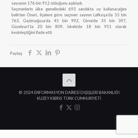
sayısının 176 bin 912 olduğunu açıkladı.
Seçmenlerin ülke genelindeki 693 sandıkta oy kullanacağını
belirten Öneri, ilçelere göre seçmen sayının Lefkoşa’da 55 bin
763, Gazimağusa’da 45 bin 992, Girne’de 35 bin 397,
Güzelyurt’ta 20 bin 809, İskele’de 18 bin 951 olarak
kesinleştiğini ifade etti.
Paylaş
© 2024 ENFORMASYON DAİRESİ DIŞİŞLERİ BAKANLIĞI
KUZEY KIBRIS TÜRK CUMHURİYETİ