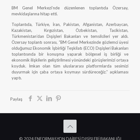
BM Genel Merkezi’nde düzenlenen toplantıda Özersay,
mevkidaşlarına hitap etti.
Toplantıda, Türkiye, İran, Pakistan, Afganistan, Azerbaycan,
Kazakistan, Kırgızistan, Özbekistan, Tacikistan,
Türkmenistan’dan Dışişleri Bakanları ve temsilcileri yer aldı.
Özersay toplantı sonrası, “BM Genel Merkezinde gözlemci üyesi
olduğumuz Ekonomik İşbirliği Teşkilatı (ECO) Dışişleri Bakanları
toplantısında bir konuşma yaparak bölgesel iş birliği ve
ekonomik ilişkilerin geliştirilmesi yönündeki görüşlerimizi ortaya
koyduk. İmkan olan tüm uluslararası platformlarda sesimizi
duyurmak için çaba ortaya koymayı sürdüreceğiz.” açıklaması
yaptı.
Paylaş
© 2024 ENFORMASYON DAİRESİ DIŞİŞLERİ BAKANLIĞI