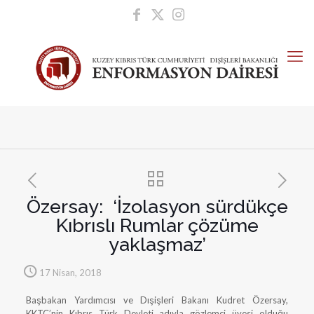
Özersay: ‘İzolasyon sürdükçe
Kıbrıslı Rumlar çözüme
yaklaşmaz’
17 Nisan, 2018
Başbakan Yardımcısı ve Dışişleri Bakanı Kudret Özersay,
KKTC’nin Kıbrıs Türk Devleti adıyla gözlemci üyesi olduğu