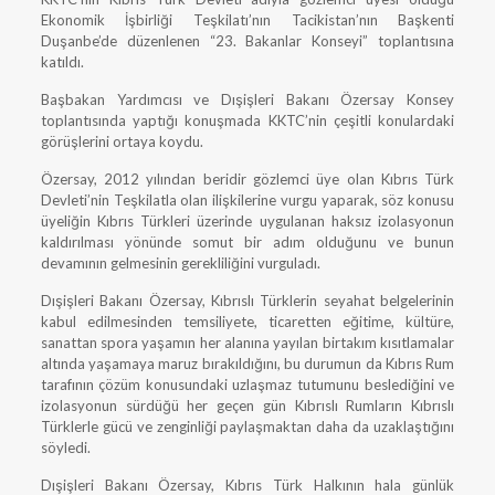
Ekonomik İşbirliği Teşkilatı’nın Tacikistan’nın Başkenti
Duşanbe’de düzenlenen “23. Bakanlar Konseyi” toplantısına
katıldı.
Başbakan Yardımcısı ve Dışişleri Bakanı Özersay Konsey
toplantısında yaptığı konuşmada KKTC’nin çeşitli konulardaki
görüşlerini ortaya koydu.
Özersay, 2012 yılından beridir gözlemci üye olan Kıbrıs Türk
Devleti’nin Teşkilatla olan ilişkilerine vurgu yaparak, söz konusu
üyeliğin Kıbrıs Türkleri üzerinde uygulanan haksız izolasyonun
kaldırılması yönünde somut bir adım olduğunu ve bunun
devamının gelmesinin gerekliliğini vurguladı.
Dışişleri Bakanı Özersay, Kıbrıslı Türklerin seyahat belgelerinin
kabul edilmesinden temsiliyete, ticaretten eğitime, kültüre,
sanattan spora yaşamın her alanına yayılan birtakım kısıtlamalar
altında yaşamaya maruz bırakıldığını, bu durumun da Kıbrıs Rum
tarafının çözüm konusundaki uzlaşmaz tutumunu beslediğini ve
izolasyonun sürdüğü her geçen gün Kıbrıslı Rumların Kıbrıslı
Türklerle gücü ve zenginliği paylaşmaktan daha da uzaklaştığını
söyledi.
Dışişleri Bakanı Özersay, Kıbrıs Türk Halkının hala günlük