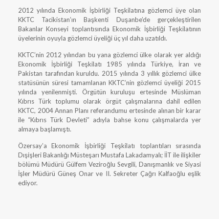
2012 yılında Ekonomik İşbirliği Teşkilatına gözlemci üye olan
KKTC Tacikistan’ın Başkenti Duşanbe’de gerçekleştirilen
Bakanlar Konseyi toplantısında Ekonomik İşbirliği Teşkilatının
üyelerinin oyuyla gözlemci üyeliği üç yıl daha uzatıldı.
KKTC’nin 2012 yılından bu yana gözlemci ülke olarak yer aldığı
Ekonomik İşbirliği Teşkilatı 1985 yılında Türkiye, İran ve
Pakistan tarafından kuruldu. 2015 yılında 3 yıllık gözlemci ülke
statüsünün süresi tamamlanan KKTC’nin gözlemci üyeliği 2015
yılında yenilenmişti. Örgütün kuruluşu ertesinde Müslüman
Kıbrıs Türk toplumu olarak örgüt çalışmalarına dahil edilen
KKTC, 2004 Annan Planı referandumu ertesinde alınan bir karar
ile “Kıbrıs Türk Devleti” adıyla bahse konu çalışmalarda yer
almaya başlamıştı.
Özersay’a Ekonomik İşbirliği Teşkilatı toplantıları sırasında
Dışişleri Bakanlığı Müsteşarı Mustafa Lakadamyalı; İİT ile ilişkiler
bölümü Müdürü Gülfem Veziroğlu Sevgili, Danışmanlık ve Siyasi
İşler Müdürü Güneş Onar ve II. Sekreter Çağrı Kalfaoğlu eşlik
ediyor.