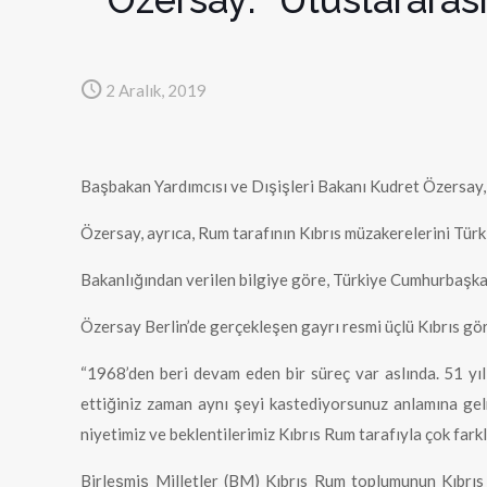
2 Aralık, 2019
Başbakan Yardımcısı ve Dışişleri Bakanı Kudret Özersay,
Özersay, ayrıca, Rum tarafının Kıbrıs müzakerelerini Türk 
Bakanlığından verilen bilgiye göre, Türkiye Cumhurbaşkan
Özersay Berlin’de gerçekleşen gayrı resmi üçlü Kıbrıs gör
“1968’den beri devam eden bir süreç var aslında. 51 yıl o
ettiğiniz zaman aynı şeyi kastediyorsunuz anlamına gelm
niyetimiz ve beklentilerimiz Kıbrıs Rum tarafıyla çok farkl
Birleşmiş Milletler (BM) Kıbrıs Rum toplumunun Kıbrıs