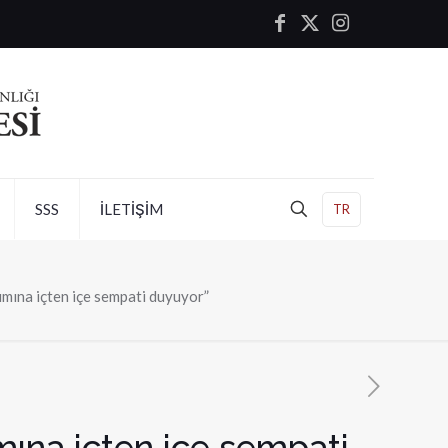
SSS
İLETİŞİM
TR
ımına içten içe sempati duyuyor”
mına içten içe sempati