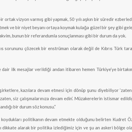
r ortak vizyon varmış gibi yapmak, 50 yılı aşkın bir süredir ezberlediği
tmek ve bir niyet beyanı ortaya koymak kulağa güzel bir şey gibi gele
ir takvim, bunun bir referandumla sonuçlanması gibi bir durum da yok.
s sorununu çözecek bir enstrüman olarak değil de Kıbrıs Türk tarafı
air ilk mesajlar verildiği andan itibaren hemen Türkiye’ye birtakım
rketlere, kazılara devam etmesi için dönüp şunu diyebiliyor ‘zate
 zaten, siz çalışmalarınıza devam edin’. Müzakerelerin istismar edild
landığı bir durum söz konusu.”
ya koydukları politikanın devam etmekte olduğunu belirten Kudret Öz
ı dikkate alarak bir politika izlediğimiz için ve şu an askeri bölge ol