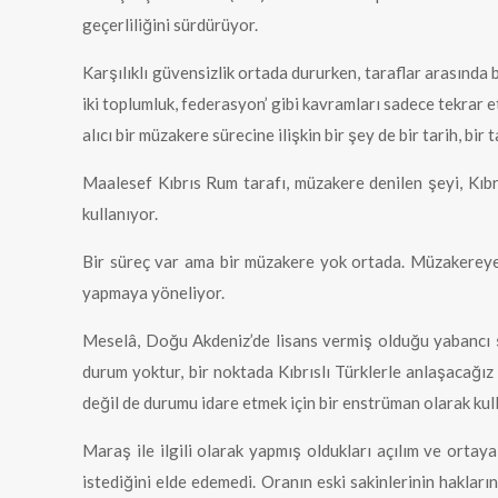
geçerliliğini sürdürüyor.
Karşılıklı güvensizlik ortada dururken, taraflar arasında bi
iki toplumluk, federasyon’ gibi kavramları sadece tekrar e
alıcı bir müzakere sürecine ilişkin bir şey de bir tarih, b
Maalesef Kıbrıs Rum tarafı, müzakere denilen şeyi, Kıbrı
kullanıyor.
Bir süreç var ama bir müzakere yok ortada. Müzakereye d
yapmaya yöneliyor.
Meselâ, Doğu Akdeniz’de lisans vermiş olduğu yabancı şi
durum yoktur, bir noktada Kıbrıslı Türklerle anlaşacağız
değil de durumu idare etmek için bir enstrüman olarak kul
Maraş ile ilgili olarak yapmış oldukları açılım ve orta
istediğini elde edemedi. Oranın eski sakinlerinin hakların