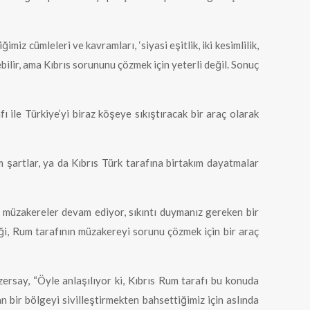
miz cümleleri ve kavramları, ‘siyasi eşitlik, iki kesimlilik,
bilir, ama Kıbrıs sorununu çözmek için yeterli değil. Sonuç
 ile Türkiye’yi biraz köşeye sıkıştıracak bir araç olarak
 şartlar, ya da Kıbrıs Türk tarafına birtakım dayatmalar
n müzakereler devam ediyor, sıkıntı duymanız gereken bir
iği, Rum tarafının müzakereyi sorunu çözmek için bir araç
ersay, “Öyle anlaşılıyor ki, Kıbrıs Rum tarafı bu konuda
an bir bölgeyi sivilleştirmekten bahsettiğimiz için aslında