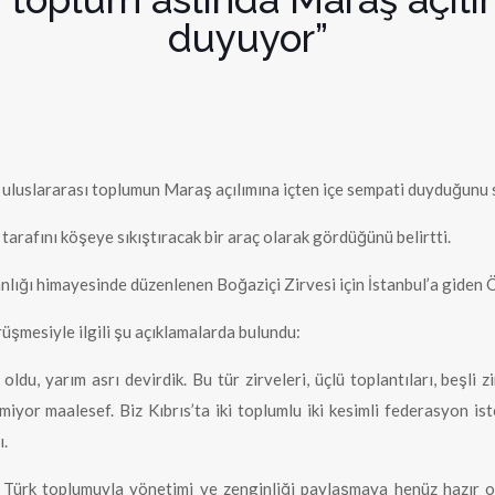
duyuyor”
 uluslararası toplumun Maraş açılımına içten içe sempati duyduğunu 
tarafını köşeye sıkıştıracak bir araç olarak gördüğünü belirtti.
lığı himayesinde düzenlenen Boğaziçi Zirvesi için İstanbul’a giden 
üşmesiyle ilgili şu açıklamalarda bulundu:
ldu, yarım asrı devirdik. Bu tür zirveleri, üçlü toplantıları, beşli z
iyor maalesef. Biz Kıbrıs’ta iki toplumlu iki kesimli federasyon i
ı.
 Türk toplumuyla yönetimi ve zenginliği paylaşmaya henüz hazır 