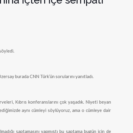
söyledi.
Özersay burada CNN Türk’ün sorularını yanıtladı.
irveleri, Kıbrıs konferanslarını çok yaşadık. Niyeti beyan
stediğimizde aynı cümleyi söylüyoruz, ama o cümleye dair
olmadığı saptamasını yapmıştı bu saptama bugün için de