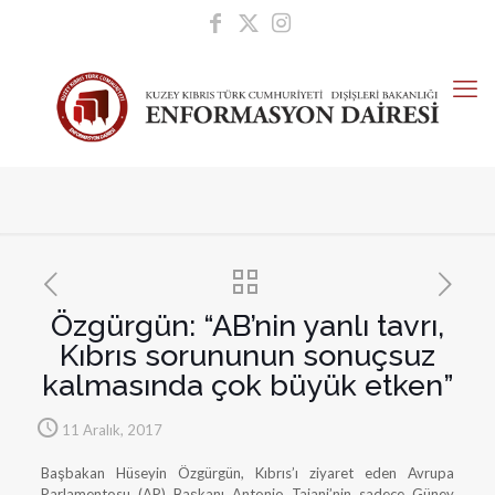
Özgürgün: “AB’nin yanlı tavrı,
Kıbrıs sorununun sonuçsuz
kalmasında çok büyük etken”
11 Aralık, 2017
Başbakan Hüseyin Özgürgün, Kıbrıs’ı ziyaret eden Avrupa
Parlamentosu (AP) Başkanı Antonio Tajani’nin sadece Güney