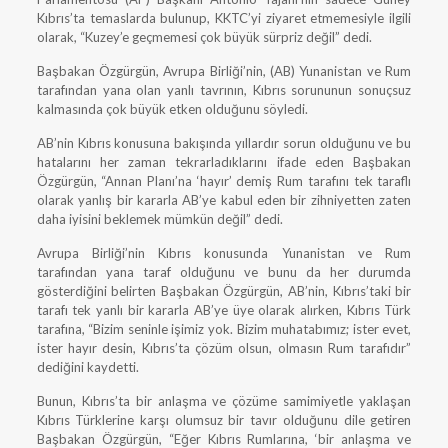
Kıbrıs’ta temaslarda bulunup, KKTC’yi ziyaret etmemesiyle ilgili
olarak, “Kuzey’e geçmemesi çok büyük sürpriz değil” dedi.
Başbakan Özgürgün, Avrupa Birliği’nin, (AB) Yunanistan ve Rum
tarafından yana olan yanlı tavrının, Kıbrıs sorununun sonuçsuz
kalmasında çok büyük etken olduğunu söyledi.
AB’nin Kıbrıs konusuna bakışında yıllardır sorun olduğunu ve bu
hatalarını her zaman tekrarladıklarını ifade eden Başbakan
Özgürgün, “Annan Planı’na ‘hayır’ demiş Rum tarafını tek taraflı
olarak yanlış bir kararla AB’ye kabul eden bir zihniyetten zaten
daha iyisini beklemek mümkün değil” dedi.
Avrupa Birliği’nin Kıbrıs konusunda Yunanistan ve Rum
tarafından yana taraf olduğunu ve bunu da her durumda
gösterdiğini belirten Başbakan Özgürgün, AB’nin, Kıbrıs’taki bir
tarafı tek yanlı bir kararla AB’ye üye olarak alırken, Kıbrıs Türk
tarafına, “Bizim seninle işimiz yok. Bizim muhatabımız; ister evet,
ister hayır desin, Kıbrıs’ta çözüm olsun, olmasın Rum tarafıdır”
dediğini kaydetti.
Bunun, Kıbrıs’ta bir anlaşma ve çözüme samimiyetle yaklaşan
Kıbrıs Türklerine karşı olumsuz bir tavır olduğunu dile getiren
Başbakan Özgürgün, “Eğer Kıbrıs Rumlarına, ‘bir anlaşma ve