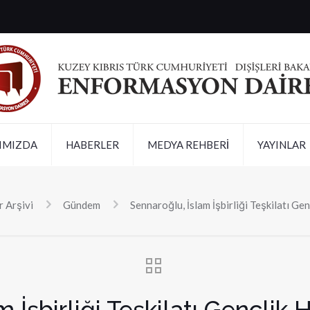
IMIZDA
HABERLER
MEDYA REHBERİ
YAYINLAR
 Arşivi
Gündem
Sennaroğlu, İslam İşbirliği Teşkilatı Gen
 İşbirliği Teşkilatı Gençlik H