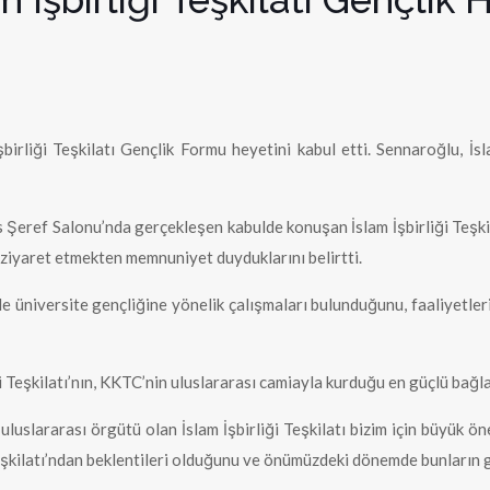
rliği Teşkilatı Gençlik Formu heyetini kabul etti. Sennaroğlu, İslam
 Şeref Salonu’nda gerçekleşen kabulde konuşan İslam İşbirliği Teşk
i ziyaret etmekten memnuniyet duyduklarını belirtti.
 de üniversite gençliğine yönelik çalışmaları bulunduğunu, faaliyetler
 Teşkilatı’nın, KKTC’nin uluslararası camiayla kurduğu en güçlü bağla
uluslararası örgütü olan İslam İşbirliği Teşkilatı bizim için büyük 
Teşkilatı’ndan beklentileri olduğunu ve önümüzdeki dönemde bunların g