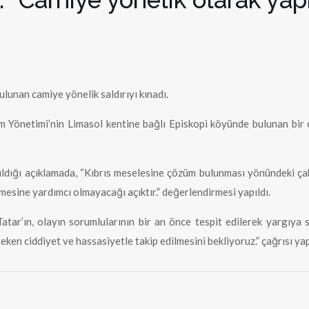
lunan camiye yönelik saldırıyı kınadı.
 Yönetimi’nin Limasol kentine bağlı Episkopi köyünde bulunan bir ca
apıldığı açıklamada, “Kıbrıs meselesine çözüm bulunması yönündeki ç
lmesine yardımcı olmayacağı açıktır.” değerlendirmesi yapıldı.
r’ın, olayın sorumlularının bir an önce tespit edilerek yargıya s
en ciddiyet ve hassasiyetle takip edilmesini bekliyoruz.” çağrısı yap