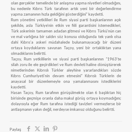
olan gerçekler temelinde bir anlaşma yapma niyetleri olmadığını,
bu nedenle Kıbrıs Türk tarafının artık yeni bir değerlendirme
yapma zamanının hızla geldiğini gösterdiğini” kaydetti.
Rum yönetimi yetkilileri ile Rum siyasi parti başkanlarının açık
şekilde, asla Türkiye’nin etkin ve fiili garantisini istemedikleri,
Türk askerinin tamamen adadan gitmesi ve Kıbrıs Türkü’nün can
ve mal varlığına bir saldırı söz konusu olduğunda tek yanlı olsa
dahi Kıbrıs’a askeri müdahalede bulunamayacağı bir düzeni
ortaya koyduklarını savunan Taçoy, yeni bir ortaklıktan yana
olmadıklarını belirtti.
Taçoy, Rum yetkililerin ve siyasi parti başkanlarının “1963’te
silah zoru ile ele geçirdikleri ve Rum devleti haline dönüştürerek
nimetlerinden Kıbrıslı Türkler aleyhine yararlandıkları sözde
Kıbrıs Cumhuriyeti’nin devam etmesini” Kıbrıslı Türklerin de
anayasal bir düzenlemeyle ona yamalanmasını istediklerini
kaydetti.
Hasan Taçoy, Rum tarafının görüşülmekte olan 6 başlıktan hiç
birisinde geçmişe oranla daha makul görüş ortaya koymadığını;
dolayısıyla eğer Rum tarafına istediği tavizleri vermezlerse bir
antlaşmanın yakın değil, nerdeyse imkansız olduğunu belirtti.
Paylaş