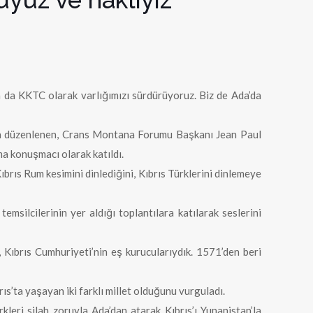
da da KKTC olarak varlığımızı sürdürüyoruz. Biz de Ada’da
da düzenlenen, Crans Montana Forumu Başkanı Jean Paul
a konuşmacı olarak katıldı.
ıbrıs Rum kesimini dinlediğini, Kıbrıs Türklerini dinlemeye
emsilcilerinin yer aldığı toplantılara katılarak seslerini
 Kıbrıs Cumhuriyeti’nin eş kurucularıydık. 1571’den beri
rıs’ta yaşayan iki farklı millet olduğunu vurguladı.
rkleri silah zoruyla Ada’dan atarak Kıbrıs’ı Yunanistan’la