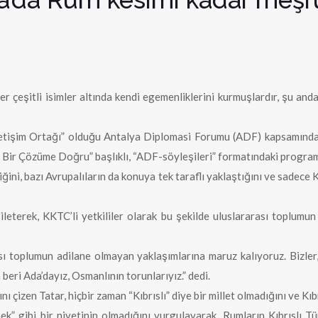
er çeşitli isimler altında kendi egemenliklerini kurmuşlardır, şu an
İletişim Ortağı” olduğu Antalya Diplomasi Forumu (ADF) kapsamın
 Bir Çözüme Doğru” başlıklı, “ADF-söyleşileri” formatındaki program
ğini, bazı Avrupalıların da konuya tek taraflı yaklaştığını ve sadece K
ileterek, KKTC’li yetkililer olarak bu şekilde uluslararası toplumun t
sı toplumun adilane olmayan yaklaşımlarına maruz kalıyoruz. Bizler,
beri Ada’dayız, Osmanlının torunlarıyız.” dedi.
 çizen Tatar, hiçbir zaman “Kıbrıslı” diye bir millet olmadığını ve Kıb
mek” gibi bir niyetinin olmadığını vurgulayarak, Rumların Kıbrıslı Tü