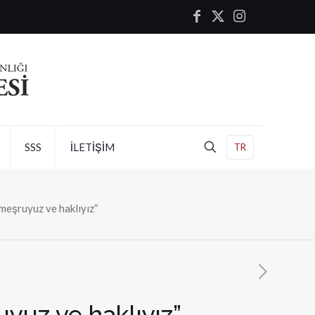
SSS
İLETİŞİM
TR
 meşruyuz ve haklıyız”
uyuz ve haklıyız”