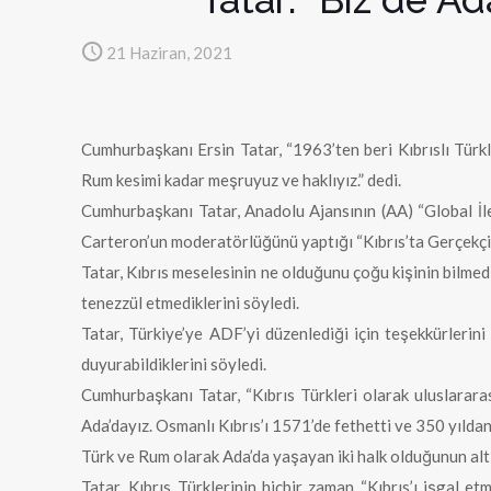
21 Haziran, 2021
Cumhurbaşkanı Ersin Tatar, “1963’ten beri Kıbrıslı Türkl
Rum kesimi kadar meşruyuz ve haklıyız.” dedi.
Cumhurbaşkanı Tatar, Anadolu Ajansının (AA) “Global 
Carteron’un moderatörlüğünü yaptığı “Kıbrıs’ta Gerçekçi
Tatar, Kıbrıs meselesinin ne olduğunu çoğu kişinin bilmedi
tenezzül etmediklerini söyledi.
Tatar, Türkiye’ye ADF’yi düzenlediği için teşekkürlerini 
duyurabildiklerini söyledi.
Cumhurbaşkanı Tatar, “Kıbrıs Türkleri olarak uluslarara
Ada’dayız. Osmanlı Kıbrıs’ı 1571’de fethetti ve 350 yıldan 
Türk ve Rum olarak Ada’da yaşayan iki halk olduğunun altını
Tatar, Kıbrıs Türklerinin hiçbir zaman “Kıbrıs’ı işgal et