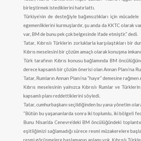
birleştirmek istediklerini hatırlattı.
Türkiye’nin de desteğiyle bağımsızlıkları için mücadele 
egemenliklerini kurmuşlardır, şu anda da KKTC olarak va
var, BM de bunu pek çok belgesinde ifade etmiştir.” dedi.
Tatar, Kıbrıslı Türklerin zorluklarla karşılaştıkları bir 
Kıbrıs meselesini bir çözüm amaçlı olarak konuşma imkanı 
Türk tarafının Kıbrıs konusu bağlamında BM öncülüğünd
derece kapsamlı bir çözüm önerisi olan Annan Planı’na Ruml
Tatar, Rumların Annan Planı’na “hayır” demesine rağmen AB
Kıbrıs meselesinin yalnızca Kıbrıslı Rumlar ve Türkleri
kapsamlı planı reddettiklerini söyledi.
Tatar, cumhurbaşkanı seçildiğinden bu yana yönetim olar
“Bütün bu yaşananlarda sonra iki toplumlu, iki bölgeli fed
Bunu Nisan’da Cenevre’deki BM öncülüğündeki toplantıda
eşitliğimizi sağlamadığı sürece resmi müzakerelere başl
resmi görüşmelere başlamanın anlamı yok. Kıbrıslı Türkler