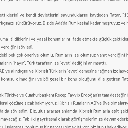
ettiklerini ve kendi devletlerini savunduklarını kaydeden Tatar, “196
rlığımızı sürdürüyoruz. Biz de Ada’da Rum kesimi kadar meşruyuz ve h
duruma itildiklerini ve yasal konumlarını ifade etmekte güçlük çektikl
verdiğini söyledi.
eki pek çok öneriye olumlu, Rumların ise olumsuz yanıt verdiğini 
arın “hayır”, Türk tarafının ise “evet” dediğini anımsattı.
’ye alındığını ve Kıbrıslı Türklerin “evet” demesine rağmen izolasyo
n konusu olmadığını ve bölgesel bir konu olduğunu dile getiren Ta
ak Türkiye ve Cumhurbaşkanı Recep Tayyip Erdoğan’ın tam desteğini 
eral çözüme sıcak bakmıyoruz. Kıbrıslı Rumların AB’ye üye olmalarıyla
 da söyledim. Biz, uluslararası anlamda Kıbrıslı Rumlarla eşit şe
amayacağız. Tabii ki gayriresmi olarak görüşmelerimize devam ederiz
 uluslararası toplumun bir parçası olmak istiyor, biz bunu hak ediyoru