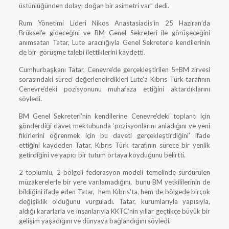
üstünlüğünden dolayı doğan bir asimetri var” dedi.
Rum Yönetimi Lideri Nikos Anastasiadis’in 25 Haziran’da
Brüksel’e gideceğini ve BM Genel Sekreteri ile görüşeceğini
anımsatan Tatar, Lute aracılığıyla Genel Sekreter’e kendilerinin
de bir görüşme talebi ilettiklerini kaydetti.
Cumhurbaşkanı Tatar, Cenevre’de gerçekleştirilen 5+BM zirvesi
sorasındaki süreci değerlendirdikleri Lute’a Kıbrıs Türk tarafının
Cenevre’deki pozisyonunu muhafaza ettiğini aktardıklarını
söyledi.
BM Genel Sekreteri’nin kendilerine Cenevre’deki toplantı için
gönderdiği davet mektubunda ‘pozisyonlarını anladığını ve yeni
fikirlerini öğrenmek için bu daveti gerçekleştirdiğini’ ifade
ettiğini kaydeden Tatar, Kıbrıs Türk tarafının sürece bir yenlik
getirdiğini ve yapıcı bir tutum ortaya koyduğunu belirtti.
2 toplumlu, 2 bölgeli federasyon modeli temelinde sürdürülen
müzakerelerle bir yere varılamadığını, bunu BM yetkililerinin de
bildiğini ifade eden Tatar, hem Kıbrıs’ta, hem de bölgede birçok
değişiklik olduğunu vurguladı. Tatar, kurumlarıyla yapısıyla,
aldığı kararlarla ve insanlarıyla KKTC’nin yıllar geçtikçe büyük bir
gelişim yaşadığını ve dünyaya bağlandığını söyledi.