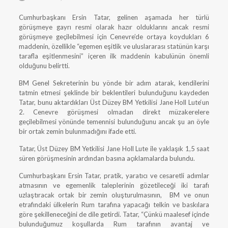
Cumhurbaşkanı Ersin Tatar, gelinen aşamada her türlü
görüşmeye gayrı resmi olarak hazır olduklarını ancak resmi
görüşmeye geçilebilmesi için Cenevre’de ortaya koydukları 6
maddenin, özellikle “egemen eşitlik ve uluslararası statünün karşı
tarafla eşitlenmesini” içeren ilk maddenin kabulünün önemli
olduğunu belirtti.
BM Genel Sekreterinin bu yönde bir adım atarak, kendilerini
tatmin etmesi şeklinde bir beklentileri bulunduğunu kaydeden
Tatar, bunu aktardıkları Üst Düzey BM Yetkilisi Jane Holl Lute‘un
2. Cenevre görüşmesi olmadan direkt müzakerelere
geçilebilmesi yönünde temennisi bulunduğunu ancak şu an öyle
bir ortak zemin bulunmadığını ifade etti.
Tatar, Üst Düzey BM Yetkilisi Jane Holl Lute ile yaklaşık 1,5 saat
süren görüşmesinin ardından basına açıklamalarda bulundu.
Cumhurbaşkanı Ersin Tatar, pratik, yaratıcı ve cesaretli adımlar
atmasının ve egemenlik taleplerinin gözetileceği iki tarafı
uzlaştıracak ortak bir zemin oluşturulmasının, BM ve onun
etrafındaki ülkelerin Rum tarafına yapacağı telkin ve baskılara
göre şekilleneceğini de dile getirdi. Tatar, “Çünkü maalesef içinde
bulunduğumuz koşullarda Rum tarafının avantaj ve