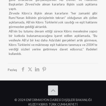
Başkanları Zirvesi’nde alınan kararlara ilişkin yazılı açıklama
yaptı.
Zirvede Kıbrıs’a ilişkin alınan kararların “her zamanki gibi
Rum/Yunan ikilisinin görüşlerinin tekrarı” olduğunun altı çizilen
açıklamada, AB’nin Kıbrıs Türklerini yok saydığı ve eşit haklarını
görmezden geldiği aktarıldı.
AB’nin bu tutumu devam ettiği sürece Kıbrıs meselesine yapıcı
bir katkıda bulunamayacağına işaret edilen açıklamada, “Bu
vesileyle AB’yi bir kez daha Ada’daki gerçekleri artık görmeye,
Kıbrıs Türklerini ve müktesep eşit haklarını tanımaya ve 2004’te
verdiği sözleri yerine getirmeye davet ediyoruz.” ifadeleri
kullanıldı.
Paylaş
© 2024 ENFORMASYON DAİRESİ DIŞİŞLERİ BAKANLIĞI
KUZEY KIBRIS TÜRK CUMHURİYETİ