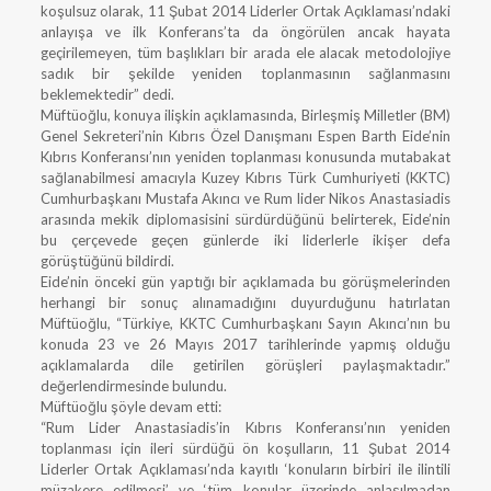
koşulsuz olarak, 11 Şubat 2014 Liderler Ortak Açıklaması’ndaki
anlayışa ve ilk Konferans’ta da öngörülen ancak hayata
geçirilemeyen, tüm başlıkları bir arada ele alacak metodolojiye
sadık bir şekilde yeniden toplanmasının sağlanmasını
beklemektedir” dedi.
Müftüoğlu, konuya ilişkin açıklamasında, Birleşmiş Milletler (BM)
Genel Sekreteri’nin Kıbrıs Özel Danışmanı Espen Barth Eide’nin
Kıbrıs Konferansı’nın yeniden toplanması konusunda mutabakat
sağlanabilmesi amacıyla Kuzey Kıbrıs Türk Cumhuriyeti (KKTC)
Cumhurbaşkanı Mustafa Akıncı ve Rum lider Nikos Anastasiadis
arasında mekik diplomasisini sürdürdüğünü belirterek, Eide’nin
bu çerçevede geçen günlerde iki liderlerle ikişer defa
görüştüğünü bildirdi.
Eide’nin önceki gün yaptığı bir açıklamada bu görüşmelerinden
herhangi bir sonuç alınamadığını duyurduğunu hatırlatan
Müftüoğlu, “Türkiye, KKTC Cumhurbaşkanı Sayın Akıncı’nın bu
konuda 23 ve 26 Mayıs 2017 tarihlerinde yapmış olduğu
açıklamalarda dile getirilen görüşleri paylaşmaktadır.”
değerlendirmesinde bulundu.
Müftüoğlu şöyle devam etti:
“Rum Lider Anastasiadis’in Kıbrıs Konferansı’nın yeniden
toplanması için ileri sürdüğü ön koşulların, 11 Şubat 2014
Liderler Ortak Açıklaması’nda kayıtlı ‘konuların birbiri ile ilintili
müzakere edilmesi’ ve ‘tüm konular üzerinde anlaşılmadan