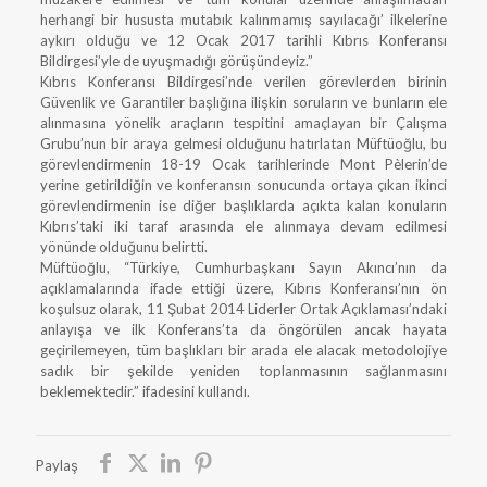
herhangi bir hususta mutabık kalınmamış sayılacağı’ ilkelerine
aykırı olduğu ve 12 Ocak 2017 tarihli Kıbrıs Konferansı
Bildirgesi’yle de uyuşmadığı görüşündeyiz.”
Kıbrıs Konferansı Bildirgesi’nde verilen görevlerden birinin
Güvenlik ve Garantiler başlığına ilişkin soruların ve bunların ele
alınmasına yönelik araçların tespitini amaçlayan bir Çalışma
Grubu’nun bir araya gelmesi olduğunu hatırlatan Müftüoğlu, bu
görevlendirmenin 18-19 Ocak tarihlerinde Mont Pèlerin’de
yerine getirildiğin ve konferansın sonucunda ortaya çıkan ikinci
görevlendirmenin ise diğer başlıklarda açıkta kalan konuların
Kıbrıs’taki iki taraf arasında ele alınmaya devam edilmesi
yönünde olduğunu belirtti.
Müftüoğlu, “Türkiye, Cumhurbaşkanı Sayın Akıncı’nın da
açıklamalarında ifade ettiği üzere, Kıbrıs Konferansı’nın ön
koşulsuz olarak, 11 Şubat 2014 Liderler Ortak Açıklaması’ndaki
anlayışa ve ilk Konferans’ta da öngörülen ancak hayata
geçirilemeyen, tüm başlıkları bir arada ele alacak metodolojiye
sadık bir şekilde yeniden toplanmasının sağlanmasını
beklemektedir.” ifadesini kullandı.
Paylaş