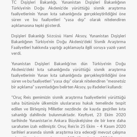
TC Dışişleri Bakanlığı, Yunanistan Dışişleri Bakanlığının
Türkiye’nin Doğu Akdeniz’de yürüttüğü sismik araştırma
faaliyetlerinin Yunan kıta sahanlığında gerçekleştirildiğini öne
süren ve bu faaliyetleri “yasa dışı” olarak nitelendiren
açıklamasına tepki gösterdi.
Dışişleri Bakanlığı Sözcüsü Hami Aksoy, Yunanistan Dışişleri
Bakanlığının Türkiye’nin Doğu Akdeniz’deki Sismik Araştırma
Faaliyetleri hakkında yaptığı açıklamayla ilgili soruya yazılı yanıt
verdi.
Yunanistan Dışişleri Bakanlığı’nın dün Türkiye’nin Doğu
Akdeniz’deki kıta sahanlığında yürüttüğü sismik araştırma
faaliyetlerinin Yunan kıta sahanlığında gerçekleştirildiğini öne
süren ve bu faaliyetleri “yasa dışı” olarak nitelendiren “mesnetsiz
bir açıklama” yayımladığını belirten Aksoy, şu ifadeleri kullandı:
“Oruç Reis gemimizin sismik araştırma faaliyetlerini yürüttüğü
saha bütünüyle ülkemizin uluslararası hukuk temelinde tespit
edilen ve Birleşmiş Milletler nezdinde de kayda geçirilen kıta
sahanlığı dahilinde bulunmaktadır. Keyfiyet, 23 Ekim 2020
tarihinde Yunanistan’ın Ankara Büyükelçisine de bir kere daha
sarahaten izah edilmiştir. Oruç Reis’in 25 Ekim – 4 Kasım 2020
tarihleri arasında sismik araştırma icra edeceği mevcut çalışma