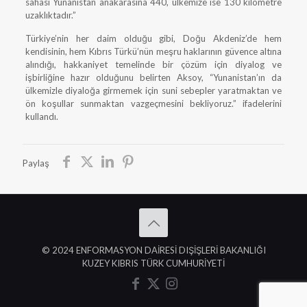
sahası Yunanistan anakarasına 440, ülkemize ise 130 kilometre
uzaklıktadır.”
Türkiye’nin her daim olduğu gibi, Doğu Akdeniz’de hem
kendisinin, hem Kıbrıs Türkü’nün meşru haklarının güvence altına
alındığı, hakkaniyet temelinde bir çözüm için diyalog ve
işbirliğine hazır olduğunu belirten Aksoy, “Yunanistan’ın da
ülkemizle diyaloğa girmemek için suni sebepler yaratmaktan ve
ön koşullar sunmaktan vazgeçmesini bekliyoruz.” ifadelerini
kullandı.
Paylaş
© 2024 ENFORMASYON DAİRESİ DIŞİŞLERİ BAKANLIĞI
KUZEY KIBRIS TÜRK CUMHURİYETİ