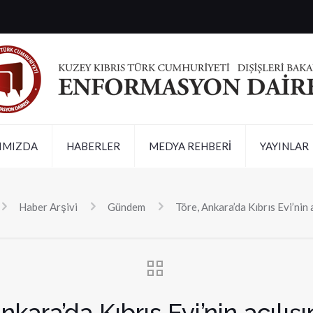
IMIZDA
HABERLER
MEDYA REHBERİ
YAYINLAR
Haber Arşivi
Gündem
Töre, Ankara’da Kıbrıs Evi’nin a
nkara’da Kıbrıs Evi’nin açılışı