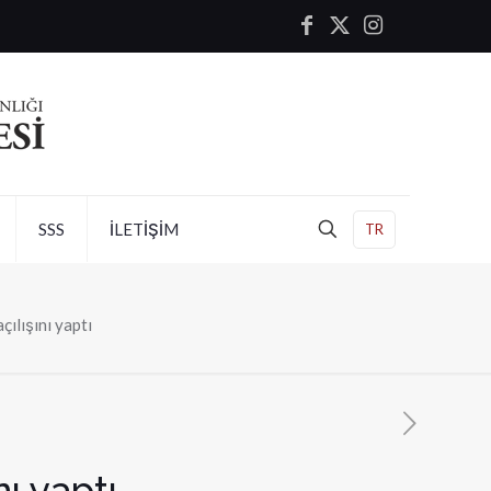
SSS
İLETİŞİM
TR
çılışını yaptı
nı yaptı